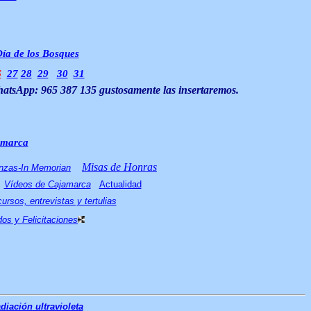
ía de los Bosques
6
27
28
29
30
31
atsApp:
965 387 135
gustosamente las insertaremos.
amarca
Misas de Honras
nzas-In Memorian
Vídeos de Cajamarca
Actualidad
ursos, entrevistas y tertulias
os y Felicitaciones
diación ultravioleta