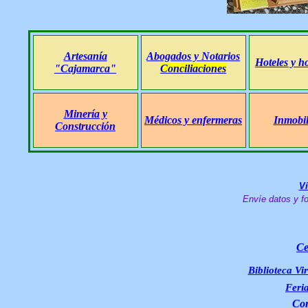
Artesanía
Abogados y Notarios
Hoteles y h
"Cajamarca"
Conciliaciones
Minería y
Médicos y enfermeras
Inmobil
Construcción
V
Envíe datos y fo
Ce
Biblioteca Vi
Feria
Com