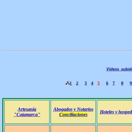
Vídeos subi
1
2
3
4
5
6
7
8
9
Artesanía
Abogados y Notarios
Hoteles y hosped
"Cajamarca"
Conciliaciones