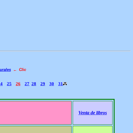
urales
← Clic
24
25
26
27
28
29
30
31
Venta de libros