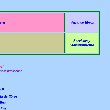
era
Venta de libros
Servicios y
Mantenimiento
s]
para publicarlas.
erú
ta de libros
ibre
nión