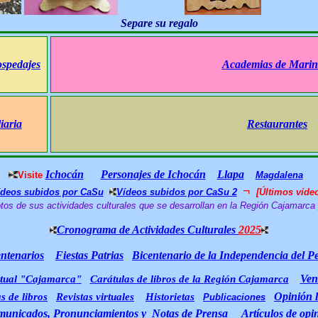
Separe su regalo
ospedajes
Academias de Marin
iaria
Restaurantes
Ichocán
Personajes de Ichocán
Llapa
Visite
Magdalena
¬
ídeos subidos por CaSu
Vídeos subidos por CaSu 2
[Últimos vídeo
tos de sus actividades culturales que se desarrollan en la Región Cajamarca 
Cronograma de Actividades Culturales
2025
ntenarios
Fiestas Patrias
Bicentenario de la Independencia del P
Ven
rtual "Cajamarca
"
Carátulas de libros de la Región Cajamarca
Opinión l
s de libros
Revistas virtuales
Historietas
Publicaciones
unicados, Pronunciamientos y Notas de Prensa
Artículos de opi