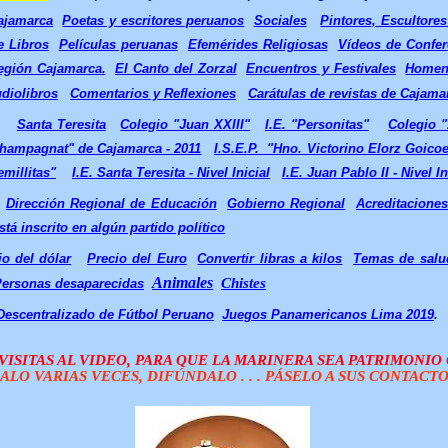
Cajamarca
Poetas y escritores peruanos
Sociales
Pintores, Escultore
e Libros
Películas peruanas
Efemérides Religiosas
Vídeos de Confer
Región Cajamarca
.
El Canto del Zorzal
Encuentros y Festivales
Homena
diolibros
Comentarios y Reflexiones
Carátulas de revistas de Cajama
Santa Teresita
Colegio "Juan XXIII"
I.E. "Personitas"
Colegio 
hampagnat" de Cajamarca - 2011
I.S.E.P. "Hno. Victorino Elorz Goico
emillitas"
I.E. Santa Teresita - Nivel Inicial
I.E. Juan Pablo II - Nivel In
Dirección Regional de Educación
Gobierno Regional
Acreditacione
stá inscrito en algún partido político
io del dólar
Precio del Euro
Convertir libras a kilos
Temas de salu
Animales
Chistes
ersonas desaparecidas
escentralizado de Fútbol Peruano
Juegos Panamericanos Lima 2019
.
ISITAS AL VIDEO, PARA QUE LA MARINERA SEA PATRIMONI
ALO VARIAS VECES, DIFÚNDALO . . . PÁSELO A SUS CONTACTOS