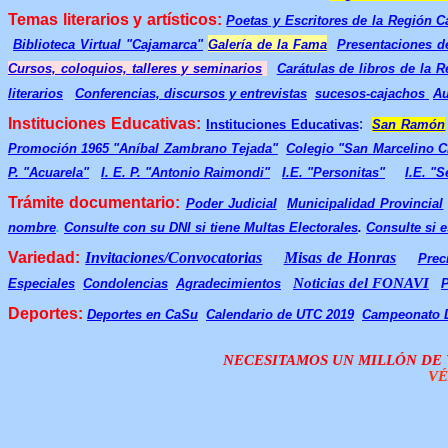
Temas literarios y artísticos:
Poetas y Escritores de la Región 
Biblioteca Virtual "Cajamarca
"
Galería de la Fama
Presentaciones d
Cursos, coloquios, talleres y seminarios
Carátulas de libros de la 
literarios
Conferencias, discursos y entrevistas
sucesos-cajachos
Au
Instituciones Educativas:
:
Instituciones Educativas
San Ramón
Promoción 1965 "Aníbal Zambrano Tejada"
Colegio "San Marcelino C
P. "Acuarela"
I. E. P. "Antonio Raimondi"
I.E. "Personitas"
I.E. "S
Trámite documentario:
Poder Judicial
Municipalidad Provincial
nombre
.
Consulte con su DNI si tiene Multas Electorales
.
Consulte si e
Variedad:
Invitaciones/Convocatorias
Misas de Honras
Prec
Noticias del FONAVI
Especiales
Condolencias
Agradecimientos
P
Deportes:
Deportes en CaSu
Calendario de UTC 2019
Campeonato D
NECESITAMOS UN MILLÓN DE V
VÉ