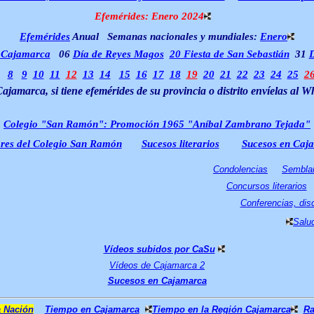
Efemérides: Enero 2024
Efemérides
Anual
Semanas nacionales y mundiales:
Enero
e Cajamarca
06
Día de Reyes Magos
20 Fiesta de San Sebastián
31
D
8
9
10
11
12
13
14
15
16
17
18
19
20
21
22
23
24
25
2
amarca, si tiene efemérides de su provincia o distrito envíelas al
Wh
Colegio "San Ramón": Promoción 1965 "Aníbal Zambrano Tejada"
ores del Colegio San Ramón
Sucesos literarios
Sucesos en Caj
Condolencias
Sembla
Concursos literarios
Conferencias, disc
Salud
Vídeos subidos por CaSu
Vídeos de Cajamarca 2
Sucesos en Cajamarca
 Nación
Tiempo en Cajamarca
Tiempo en la Región Cajamarca
R
a