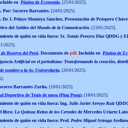
ncluido en
Página de Economía
.
[25/01/2025].
o
.
Por: Socorro Barrantes.
[24/01/2025].
s
. De J. Pelayo Montoya Sánchez. Presentación de Próspero Cháve
tivo del
Jubileo del Mundo de la Comunicación
.
[23/01/2025].
imiento de quién en vida fuera: Sr.
Tomás Pereyra Díaz
QDDG y E
1/2025].
 de Reserva del Perú
. Documento de
pdf
. Incluido en
Página de E
igencia Artificial en el periodismo: Transformando la creación, distr
e nombre a la Av. Universitaria
.
[20/01/2025].
].
Socorro Barrantes Zurita.
[19/01/2025].
al Deportivo de Tenis de mesa (Ping Pong)
.
[18/01/2025].
imiento de quién en vida fuera: Ing
. Julio Javier Arroyo Ruiz
QDDG
l libro:
La Quinua Reina de los Cereales
de Mercedes Uriarte Lato
imiento de quién en vida fuera: Prof
. Pedro Miguel Arteaga Avella