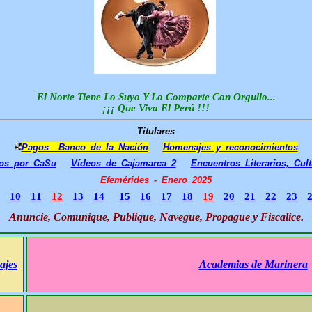
El Norte Tiene Lo Suyo Y Lo Comparte Con Orgullo...
¡¡¡ Que Viva El Perú !!!
Titulares
Pagos Banco de la Nación
Homenajes y reconocimientos
dos por CaSu
Vídeos de Cajamarca 2
Encuentros Literarios, Cult
Efemérides - Enero 2025
10
11
12
13
14
15
16
17
18
19
20
21
22
23
Anuncie, Comunique, Publique, Navegue, Propague y Fiscalice
.
ajes
Academias de Marinera