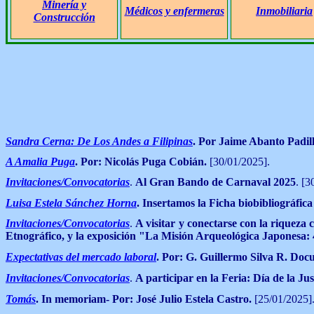
Minería y
Médicos y enfermeras
Inmobiliaria
Construcción
Sandra Cerna: De Los Andes a Filipinas
. Por
Jaime Abanto Padill
A Amalia Puga
. Por: Nicolás Puga Cobián.
[30/01/2025].
Invitaciones/Convocatorias
.
Al Gran Bando de Carnaval 2025
. [3
Luisa Estela Sánchez Horna
.
Insertamos la Ficha biobibliográfica
Invitaciones/Convocatorias
.
A visitar y conectarse con la riquez
Etnográfico, y la exposición "La Misión Arqueológica Japonesa: 
Expectativas del mercado laboral
. Por: G. Guillermo Silva R.
Docu
Invitaciones/Convocatorias
.
A participar en la Feria: Día de la J
Tomás
. In memoriam- Por: José Julio Estela Castro.
[25/01/2025]