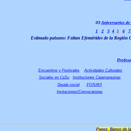
03
Aniversarios d
1
2
3
4
5
6
7
Estimado paisano: Faltan Efemérides de la Región Caj
Profes
Encuentros y Festivales
Actividades Culturales
Sociales en CaSu
Instituciones Cajamarquinas
FONAVI
Deuda social
Invitaciones/Convocatorias
Pagos Banco de la