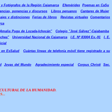
s y Fotógrafos de la Región Cajamarca
Efemérides
Poemas en CaSu
encias, ponencias y discursos
Libros peruanos
Cantares de Mujer
jes y distinciones
Ferias de libros
Revistas virtuales
Comentarios
rca
"Amalia Puga de Lozada-Ichocán"
Colegio "José Gálvez"-Cajabamba
echea"
Universidad Nacional de Cajamarca
I.E. Nº 83004 Ex.-91
I. E.
icial
s en EsSalud
Cuántas líneas de telefonía móvil tiene registrado a su
d
Joyas del Mundo
Agradecimiento especial
Corpus Christi
Sec.
O CULTURAL DE LA HUMANIDAD.
...