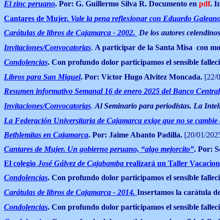
El zinc peruano
. Por: G. Guillermo Silva R. Documento en
pdf
.
I
Cantares de Mujer.
Vale la pena reflexionar con Eduardo Galean
Carátulas de libros de Cajamarca - 2002
.
De los autores celendino
Invitaciones/Convocatorias
.
A participar de la Santa Misa con mo
Condolencias
.
Con profundo dolor participamos el sensible fallec
Libros para San Miguel
. Por: Víctor Hugo Alvitez Moncada.
[22/0
Resumen informativo Semanal 16 de enero 2025 del Banco Central
Invitaciones/Convocatorias
.
Al Seminario para periodistas. La Intel
La Federación Universitaria de Cajamarca exige que no se cambie d
Bethlemitas en Cajamarca
. Por: Jaime Abanto Padilla.
[20/01/2025
Cantares de Mujer. Un gobierno peruano, “algo mejorcito”
. Por: 
El colegio
José Gálvez de Cajabamba
realizará un Taller Vacacion
Condolencias
.
Con profundo dolor participamos el sensible fallec
Carátulas de libros de Cajamarca - 2014
.
Insertamos la carátula de
Condolencias
.
Con profundo dolor participamos el sensible fallec