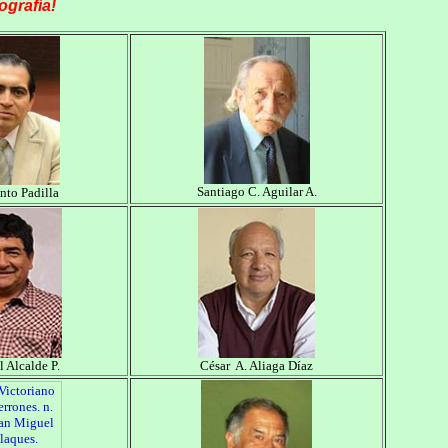
ografía!
Santiago C. Aguilar A.
nto Padilla
 Alcalde P.
César A. Aliaga Díaz