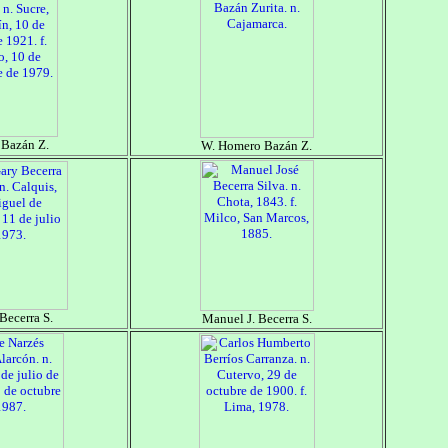
 Bazán Z.
W. Homero Bazán Z.
Becerra S.
Manuel J. Becerra S.