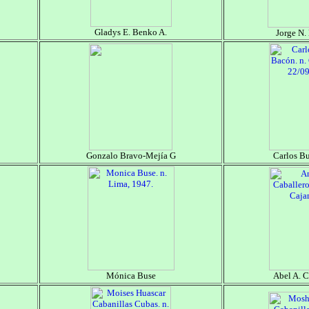
Gladys E. Benko A.
Jorge N. 
Gonzalo Bravo-Mejía G
Carlos B
Mónica Buse
Abel A. C