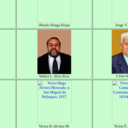
Olindo Aliaga Rojas
Jorge V.
César A
Walter L. Alva Alva
.
Victor H. Alvítez M.
Victor F.