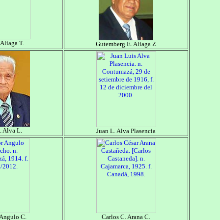
 Aliaga T.
Gutemberg E. Aliaga Z
. Alva L.
Juan L. Alva Plasencia
 Angulo C.
Carlos C. Arana C.