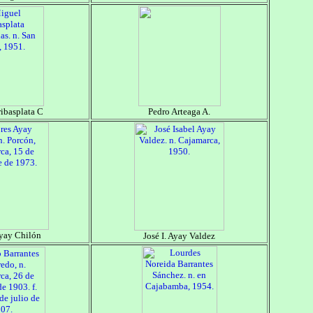
ibasplata C
Pedro Arteaga A.
yay Chilón
José I. Ayay Valdez