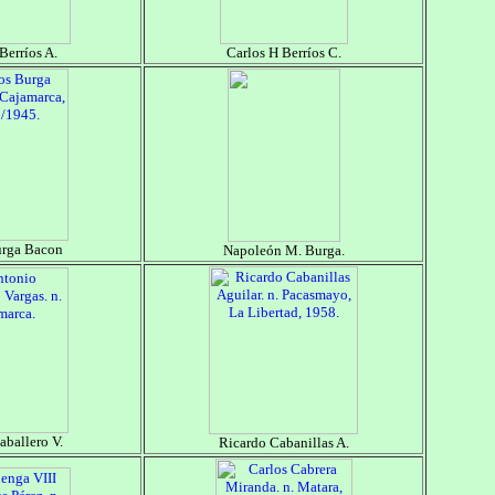
Berríos A.
Carlos H Berríos C.
urga Bacon
Napoleón M. Burga.
aballero V.
Ricardo Cabanillas A.