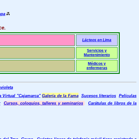
apa
ce
.
Lácteos en Lima
Servicios y
Mantenimiento
Médicos y
enfermeras
violeta
a Virtual "Cajamarca
"
Galería de la Fama
Sucesos literarios
Películas
r
Cursos, coloquios, talleres y seminarios
Carátulas de libros de la