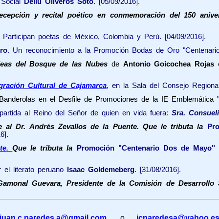
a Social
Deilú Oliveros Soto
.
[05/09/2016].
cepción y recital poético en conmemoración del 150 anive
.
Participan poetas de México, Colombia y Perú. [04/09/2016].
ro
. Un reconocimiento a la Promoción Bodas de Oro "Centenario
eas del Bosque de las Nubes
de
Antonio Goicochea Rojas
gración Cultural de Cajamarca
, en la Sala del Consejo Regiona
 Banderolas en el Desfile de Promociones de la IE Emblemática 
artida al Reino del Señor de quien en vida fuera:
Sra. Consuel
al Dr. Andrés Zevallos de la Puente
.
Que le tributa la
Pr
6].
te
.
Que le tributa la
Promoción "Centenario Dos de Mayo" -
 el literato peruano
Isaac Goldemeberg
.
[31/08/2016].
 Gamonal Guevara, Presidente de la Comisión de Desarrollo 
juan.c.paredes.a@gmail.com
o
jcparedesa@yahoo.e