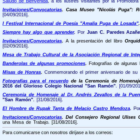
Saludo de bienvenida
, a los ilustres visitantes por la Promotor
Invitaciones/Convocatorias
. Casa Museo "Nicolás Puga": Re
[04/09/2016].
I Festival Internacional de Poesía "Amalia Puga de Losada"
Siempre hay algo que aprender
.
Por
Juan C. Paredes Azañe
Invitaciones/Convocatorias
.
A la presentación del libro
Orquíd
[02/09/2016].
Mesa de Trabajo Cultural de la Asociación Regional de Inte
Banderolas de algunas promociones
.
Fotografías de algunas
Misas de Honras
.
Conmemorando el primer aniversario de su p
Fotografías para el recuerdo
de la Ceremonia de Homenaje 
2016 del Glorioso Colegio Nacional "San Ramón"
. [01/09/201
Ceremonia de Homenaje al Dr. Andrés Zevallos de la Puen
"San Ramón"
. [31/08/2016].
El Hombre de Rupak Tanta
de Melacio Castro Mendoza
.
Por
Invitaciones/Convocatorias
. Del Consejero Regional Ulises
una Mesa de Trabajo. [31/08/2016].
Para comunicarse con nosotros diríjase a los correos: