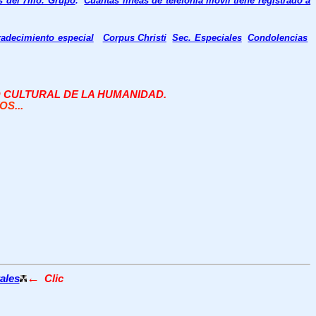
os del 7mo. Grupo
.
Cuántas líneas de telefonía móvil tiene registrado a
adecimiento especial
Corpus Christi
Sec. Especiales
Condolencias
O CULTURAL DE LA HUMANIDAD.
S...
←
ales
Clic