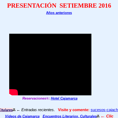
PRESENTACIÓN SETIEMBRE 2016
Años anteriores
Reservaciones
®
:
Hotel Cajamarca
←
Entradas recientes.
Visite y comente:
sucesos-cajac
itulares
←
Clic
Vídeos de Cajamarca
Encuentros Literarios, Culturales