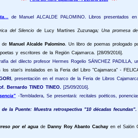
ita…
de Manuel ALCALDE PALOMINO. Libros presentados en el
írica del Silencio
de Lucy Martínes Zuzunaga
; Una promesa d
de
Manuel Alcalde Palomino
. Un libro de poemas prologado 
n poetas y escritores de la Región Cajamarca. [28/09/2016].
rafía del dilecto profesor Hermes Rogelio SÁNCHEZ PADILLA, un v
 los stan's instalados en la Feria del Libro "Cajamarca" - FELICA
EGORI
, presentación en el marco de la Feria de Libros Cajamarc
f. Bernardo TINEO TINEO.
[25/09/2016].
asencia”
-Tembladera, Se presentará: recitales poéticos, ponencias
 de la Puente: Muestra retrospectiva "10 décadas fecundas"
reso por el agua
de
Danny Roy Abanto Cachay
en el Salón C