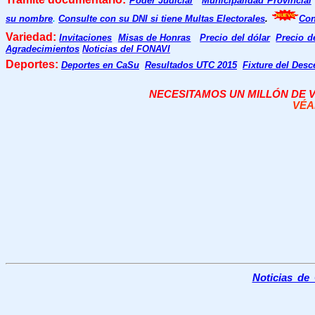
Poder Judicial
Municipalidad Provincial
su nombre
.
Consulte con su DNI si tiene Multas Electorales
.
Con
Variedad:
Invitaciones
Misas de Honras
Precio del dólar
Precio d
Agradecimientos
Noticias del FONAVI
Deportes:
Deportes en CaSu
Resultados UTC 2015
Fixture del Desc
NECESITAMOS UN MILLÓN DE V
VÉA
Noticias de