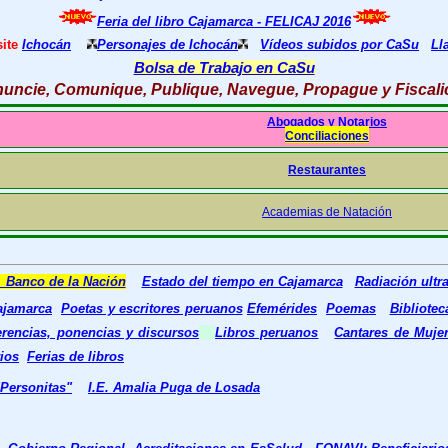
Feria del libro Cajamarca - FELICAJ 2016
site
Ichocán
Personajes de Ichocán
Vídeos subidos por CaSu
Ll
Bolsa de Trabajo en CaSu
uncie, Comunique, Publique, Navegue, Propague y Fiscali
Abogados y Notarios
Conciliaciones
Restaurantes
Academias de Natación
 Banco de la Nación
Estado del tiempo en Cajamarca
R
adiación ultra
ajamarca
Poetas y escritores peruanos
Efemérides
Poemas
Bibliotec
rencias, ponencias y discursos
Libros peruanos
Cantares de Muje
rios
Ferias de libros
"Personitas"
I.E. Amalia Puga de Losada