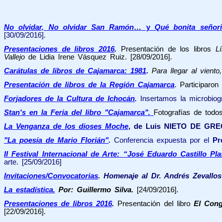
No olvidar, No olvidar San Ramón
…
y
Qué bonita señor
[30/09/2016].
Presentaciones de libros 2016
.
Presentación de los libros
L
Vallejo
de Lidia Irene Vásquez Ruiz. [28/09/2016].
Carátulas de libros de Cajamarca: 1981
.
Para llegar al viento,
Presentación de libros de la Región Cajamarca
. Participaro
Forjadores de la Cultura de Ichocán
.
Insertamos la microbiog
Stan's en la Feria del libro "Cajamarca"
.
Fotografías de todos
La Venganza de los dioses Moche
, de Luis NIETO DE GR
"La poesía de Mario Florián"
.
Conferencia expuesta por el
Pro
II Festival Internacional de Arte: “José Eduardo Castillo Pl
arte. [25/09/2016]
Invitaciones/Convocatorias
.
Homenaje al Dr. Andrés Zevallos
La estadística.
Por: Guillermo Silva.
[24/09/2016].
Presentaciones de libros 2016
.
Presentación del libro
El Cong
[22/09/2016].