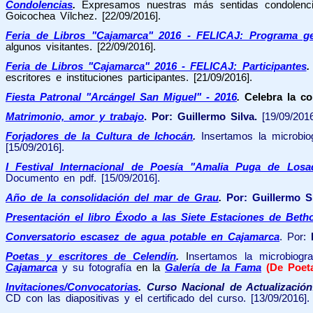
Condolencias
.
Expresamos nuestras más sentidas condolenc
Goicochea Vílchez.
[22/09/2016].
Feria de Libros "Cajamarca" 2016 - FELICAJ: Programa ge
algunos visitantes. [22/09/2016].
Feria de Libros "Cajamarca" 2016 - FELICAJ: P
articipantes
escritores e instituciones participantes. [21/09/2016].
Fiesta Patronal "Arcángel San Miguel" - 2016
.
Celebra la c
Matrimonio, amor y trabajo
. Por: Guillermo Silva.
[19/09/2016
Forjadores de la Cultura de Ichocán
.
Insertamos la microbio
[15/09/2016].
I Festival Internacional de Poesía "Amalia Puga de Losa
Documento en pdf. [15/09/2016].
Año de la consolidación del mar de Grau
.
Por: Guillermo S
Presentación el libro Éxodo a las Siete Estaciones de Bet
Conversatorio escasez de agua potable en Cajamarca
. Por:
Poetas y escritores de Celendín
.
I
nsertamos la microbiogra
Cajamarca
y
su
fotografía
en
la
Galería de la Fama
(De Poe
Invitaciones/Convocatorias
.
Curso Nacional de Actualización:
CD con las diapositivas y el certificado del curso. [13/09/2016].