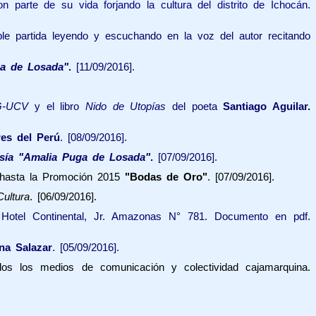
 parte de su vida forjando la cultura del distrito de Ichocán.
le partida leyendo y escuchando en la voz del autor recitando
ga de Losada"
.
[11/09/2016].
G-UCV
y el libro
Nido de Utopías
del poeta
Santiago Aguilar.
res del Perú
. [08/09/2016].
oesía "Amalia Puga de Losada"
.
[07/09/2016].
hasta la Promoción 2015
"Bodas de Oro"
. [07/09/2016].
ultura
. [06/09/2016].
 Hotel Continental, Jr. Amazonas N° 781. Documento en pdf.
na Salazar
. [05/09/2016].
odos los medios de comunicación y colectividad cajamarquina.