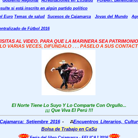
Gobierno Regional
Acreditaciones en EsSalud
FONAVI: Beneficiari
sulte si está inscrito en algún partido político
el Euro
Temas de salud
Sucesos de Cajamarca
Joyas del Mundo
Agr
entralizado de Fútbol 2016
ISITAS AL VIDEO, PARA QUE LA MARINERA SEA PATRIMONI
LO VARIAS VECES, DIFÚNDALO . . . PÁSELO A SUS CONTACTO
El Norte Tiene Lo Suyo Y Lo Comparte Con Orgullo...
¡¡¡ Que Viva El Perú !!!
 Cajamarca: Setiembre 2016
-
Encuentros Literarios, Cultur
Bolsa de Trabajo en CaSu
Feria del libro Cajamarca - FELICAJ 2016