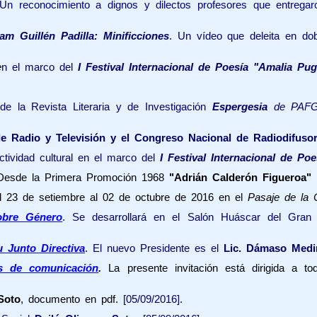
Un reconocimiento a dignos y dilectos profesores que entregaron
iam Guillén Padilla: Minificciones
. Un vídeo que deleita en dob
e
n el marco del
I Festival Internacional de Poesía "Amalia Pu
e la Revista Literaria y de Investigación
Espergesia
de PAF
e Radio y Televisión y el Congreso Nacional de Radiodifuso
ctividad cultural en el marco del
I Festival Internacional de P
Desde la Primera Promoción 1968
"Adrián Calderón Figueroa"
l 23 de setiembre al 02 de octubre de 2016 en el
Pasaje de la C
sobre Género
. Se desarrollará en el Salón Huáscar del Gran
 Junto Directiva
. El nuevo Presidente es el
Lic. Dámaso Medi
s de comunicación
.
La presente invitación está dirigida a t
Soto
, documento en pdf.
[05/09/2016].