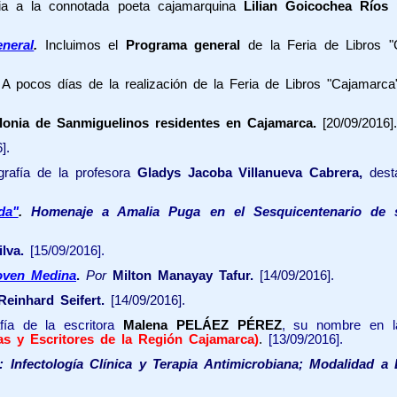
ia a la connotada poeta cajamarquina
Lilian Goicochea Ríos
p
neral
.
Incluimos el
Programa general
de la Feria de Libros 
.
A pocos días de la realización de la Feria de Libros "Cajamar
olonia de Sanmiguelinos residentes en Cajamarca.
[20/09/2016].
].
grafía de la profesora
Gladys Jacoba Villanueva Cabrera,
dest
da"
.
Homenaje a Amalia Puga en el Sesquicentenario de 
ilva.
[15/09/2016].
hoven Medina
.
Por
Milton Manayay Tafur.
[14/09/2016].
Reinhard Seifert.
[14/09/2016].
fía de la escritora
Malena PELÁEZ PÉREZ
, su nombre en 
tas
y Escritores de la Región Cajamarca)
.
[13/09/2016].
 Infectología Clínica y Terapia Antimicrobiana; Modalidad a 