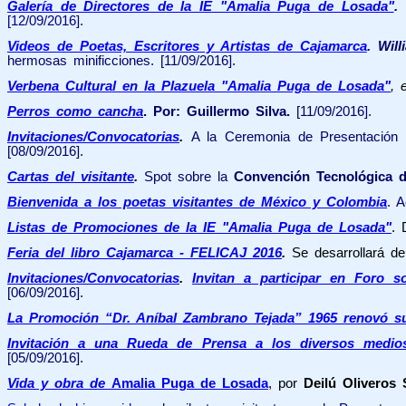
Galería de Directores de la IE "Amalia Puga de Losada"
.
[12/09/2016].
Videos de Poetas, Escritores y Artistas de Cajamarca
.
Will
hermosas minificciones. [11/09/2016].
Verbena Cultural en la Plazuela "Amalia Puga de Losada"
, 
Perros como cancha
. Por: Guillermo Silva.
[11/09/2016].
Invitaciones/Convocatorias
.
A la Ceremonia de Presentación d
[08/09/2016].
Cartas del visitante
.
Spot sobre la
Convención Tecnológica d
Bienvenida a los poetas visitantes de México y Colombia
. A
Listas de Promociones de la IE "Amalia Puga de Losada"
. 
Feria del libro Cajamarca - FELICAJ 2016
.
Se desarrollará de
Invitaciones/Convocatorias
.
Invitan a participar en Foro 
[06/09/2016].
La Promoción “Dr. Aníbal Zambrano Tejada” 1965 renovó su
Invitación a una Rueda de Prensa a los diversos medio
[05/09/2016].
Vida y obra de
Amalia Puga de Losada
, por
Deilú Oliveros 