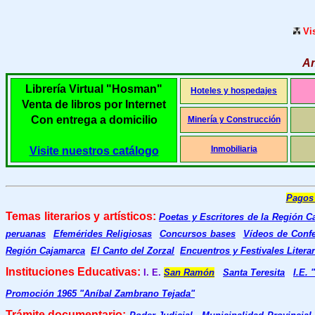
Vi
An
Librería Virtual "Hosman"
Hoteles y hospedajes
Venta de libros por Internet
Con entrega a domicilio
Minería y Construcción
Inmobiliaria
Visite nuestros catálogo
Pagos
Temas literarios y artísticos:
Poetas y Escritores de la Región C
peruanas
Efemérides Religiosas
Concursos bases
Vídeos de Confe
Región Cajamarca
El Canto del Zorzal
Encuentros y Festivales Litera
Instituciones Educativas:
I. E.
San Ramón
Santa Teresita
I.E. 
Promoción 1965 "Aníbal Zambrano Tejada"
Trámite documentario: