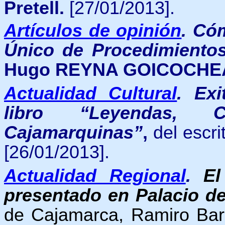
Pretell.
[27/01/2013].
Artículos de opinión
.
Cóm
Único de Procedimientos
Hugo REYNA GOICOCHE
Actualidad Cultural
.
Exi
libro “Leyendas, 
Cajamarquinas”
,
del escr
[26/01/2013].
Actualidad Regional
.
El
presentado en Palacio d
de Cajamarca, Ramiro Barda