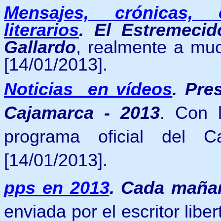
Mensajes, crónicas, 
literarios
.
El Estremeci
Gallardo
, realmente a mu
[14/01/2013].
Noticias en vídeos
.
Pre
Cajamarca - 2013
. Con l
programa oficial del 
[14/01/2013].
pps en 2013
.
C
ada mañan
enviada por el escritor libe