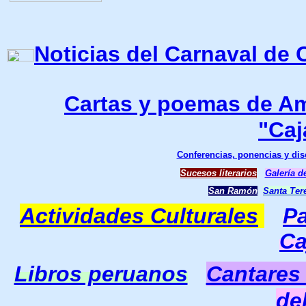
Noticias del Carnaval de
Cartas y poemas de Am
"Caj
Conferencias, ponencias y di
Sucesos literarios
Galería d
San Ramón
Santa Tere
Actividades Culturales
Pa
Ca
Libros peruanos
Cantares
de