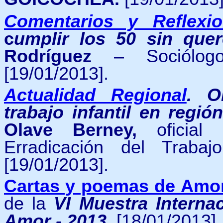
Comentarios y Reflexi
c
umplir los 50 sin que
Rodríguez
– Sociólogo 
[19/01/2013].
Actualidad Regional
.
O
trabajo infantil en regi
Olave Berney,
oficial 
Erradicación del Trabaj
[19/01/2013].
Cartas y poemas de Amor
de la
VI Muestra Interna
Amor - 2013
. [18/01/2013].