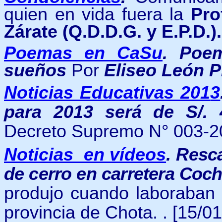
quien en vida fuera la
Pro
Zárate (Q.D.D.G. y E.P.D.)
Poemas en CaSu
. Poe
sueños
Por
Eliseo León P
Noticias Educativas 201
3
para 2013 será de S/. 
Decreto Supremo N° 003-20
Noticias en vídeos
.
Resca
de cerro en carretera Coc
produjo cuando laboraban e
provincia de Chota. . [15/01