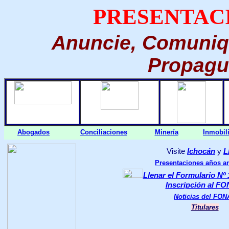
PRESENTACI
Anuncie, Comuniq
Propague
Abogados
Conciliaciones
Minería
Inmobili
Visite
Ichocán
y
L
Presentaciones años an
Llenar el Formulario Nº
Inscripción al F
Noticias del FON
Titulares