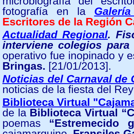
microbiografía del escri
fotografía en
la
Galerí
Escritores de la Región 
Actualidad Regional
.
Fis
interviene colegios para
operativo fue inopinado y e
Bringas.
[21/01/2013].
Noticias del Carnaval de
noticias de la fiesta del R
Biblioteca Virtual "Cajam
de la
Biblioteca Virtual 
poemas
“Estremecido 
cajamarquino
Fransiles G