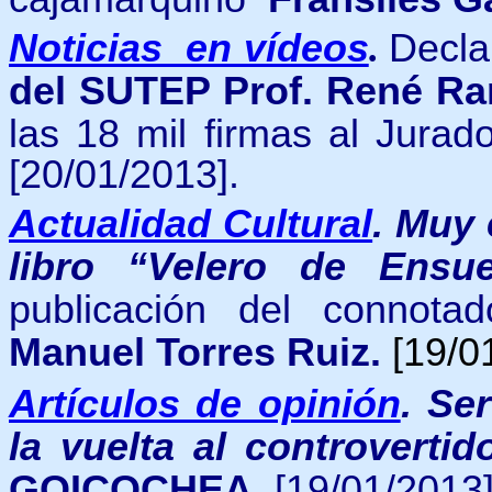
Noticias en vídeos
.
Decla
del SUTEP Prof. René Ra
las 18 mil firmas al Jurad
[20/01/2013].
Actualidad Cultural
.
Muy e
libro “Velero de Ensue
publicación del connota
Manuel Torres Ruiz.
[19/0
Artículos de opinión
.
Ser
la vuelta al controverti
GOICOCHEA.
[19/01/2013]