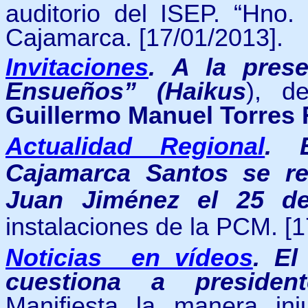
auditorio del ISEP. “Hno.
Cajamarca.
[17/01/2013].
Invitaciones
.
A la prese
Ensueños” (Haikus
), d
Guillermo Manuel Torres 
Actualidad Regional
.
Cajamarca Santos se re
Juan Jiménez el 25 d
instalaciones de la PCM. [1
Noticias en vídeos
.
El
cuestiona a presiden
Manifiesta la manera inj