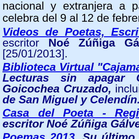
nacional y extranjera a p
celebra del 9 al 12 de febre
Videos de Poetas, Escri
escritor
Noé Zúñiga Gál
[25/01/2013].
Biblioteca Virtual "Cajam
Lecturas sin apagar C
Goicochea Cruzado,
incl
de San Miguel
y Celendín
Casa del Poeta - Reg
escritor Noé Zúñiga Gálv
Poemas 2013
.
Su último