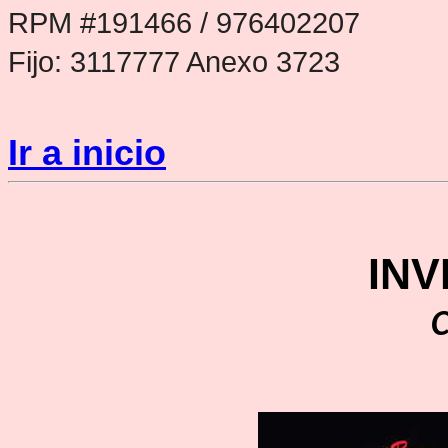
RPM #191466 / 976402207
Fijo: 3117777 Anexo 3723
Ir a inicio
INV
C