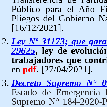
Público para el Año Fi
Pliegos del Gobierno N
[16/12/2021].
Ley Nº 31173; que gara
29625
, ley de evoluci
trabajadores que contr
en
pdf
. [27/04/2021].
Decreto Supremo
N° 0
Estado de Emergencia N
Supremo N° 184-2020-PC