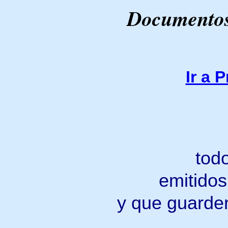
Documentos
Ir a 
tod
emitidos
y que guarden