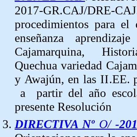
2017-GR.CAJ/DRE-CAJ
procedimientos para
el
enseñanza
aprendizaje
Cajamarquina,
Histori
Quechua
variedad
Cajam
y
Awajún, en
las
II
.EE. 
a
partir
del
año
escol
presente
Resolución
DIRECTIVA Nº
O/
-20