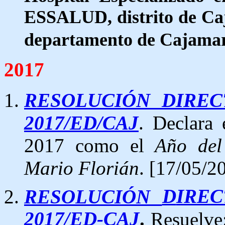
ESSALUD, distrito de Ca
departamento de Cajama
2017
RESOLUCI
Ó
N DIREC
2017/ED/CAJ
. Declara
2017 como el
Año del
Mario Florián
. [17/05/2
D
IRE
RESOLUCIÓN
2017/ED-CAJ
.
Resuelve