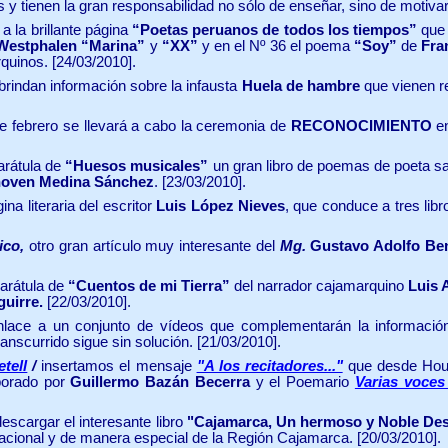
 y tienen la gran responsabilidad no sólo de enseñar, sino de motiv
 a la brillante página
“Poetas peruanos de todos los tiempos”
que 
Westphalen
“Marina”
y
“XX”
y en el Nº 36 el poema
“Soy”
de
Fra
rquinos.
[24/03/2010].
brindan información sobre la infausta
Huela de hambre
que vienen re
e febrero se llevará a cabo la ceremonia de
RECONOCIMIENTO
en
arátula de
“Huesos musicales”
un gran libro de poemas de poeta s
hoven Medina Sánchez
.
[23/03/2010].
ina literaria del escritor
Luis López Nieves
, que conduce a tres lib
ico,
otro gran artículo muy interesante del
Mg.
Gustavo Adolfo Ben
arátula de
“Cuentos de mi Tierra”
del narrador cajamarquino
Luis 
guirre.
[22/03/2010].
lace a un conjunto de vídeos
que complementarán la información
ranscurrido sigue sin solución. [21/03/2010].
tell
/
insertamos el mensaje
"A los recitadores..."
que desde Hous
borado por
Guillermo Bazán Becerra
y el Poemario
Varias voces
scargar el interesante libro
"Cajamarca, Un hermoso y Noble Des
acional y de manera especial de la Región Cajamarca. [20/03/2010].