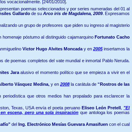
arlos vocacionalmente.
[24/01/2010].
presentan poemas seleccionados y por series numeradas del 01 al
nsiles Gallardo
de su
Arco iris de Magdalena, 2009
. Expresamos
alizando un grupo de profesores que piden su ingreso al magisterio
 homenaje póstumo al distinguido cajamarquino
Fortunato Cacho
anmiguelino
Victor Hugo Alvites Moncada
y en
2005
insertamos la
ros de poemas completos del vate mundial e inmortal Pablo Neruda.
ites Jara
alusivo el momento político que se empieza a vivir en el
Alberto Vásquez Medina,
y en
2008
la carátula de
“Rostros de las
 periodística que otros medios han propalado para esclarecer la
ton, Texas, USA envía el poeta peruano
Eliseo León Pretell
,
"El
 en escena, pero una sola inspiración
que antologa los poemas
afío"
del
Ing. Electrónico Mesías Guevara Amasifuen
con el cual