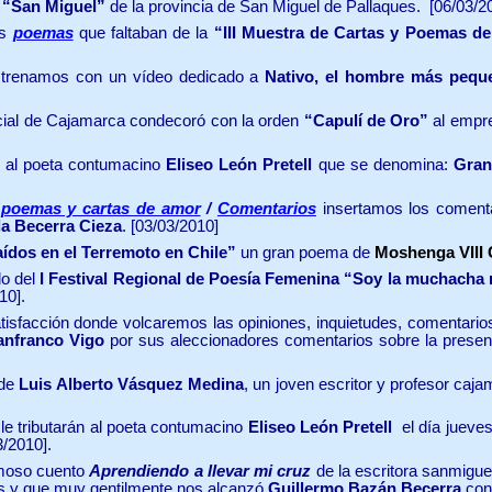
 “San Miguel”
de la provincia de San Miguel de Pallaques.
[06/03/20
os
poemas
que faltaban de la
“III Muestra de Cartas y Poemas d
estrenamos con un vídeo dedicado a
Nativo, el hombre más pequ
ncial de Cajamarca condecoró con la orden
“Capulí de Oro”
al empr
 al poeta contumacino
Eliseo León Pretell
que se denomina:
Gran
e poemas y cartas de amor
/
Comentarios
insertamos los comenta
ila Becerra Cieza
. [03/03/2010]
aídos en el Terremoto en Chile”
un gran poema de
Moshenga VIII 
lo del
I Festival Regional de Poesía Femenina
“Soy la muchacha m
10].
isfacción donde volcaremos las opiniones, inquietudes, comentarios
ianfranco Vigo
por sus aleccionadores comentarios sobre la prese
 de
Luis Alberto Vásquez Medina
, un joven escritor y profesor caj
le tributarán al poeta contumacino
Eliseo León Pretell
el día jueves
3/2010].
rmoso cuento
Aprendiendo a llevar mi cruz
de la escritora sanmigue
ios y que muy gentilmente nos alcanzó
Guillermo Bazán Becerra
con 