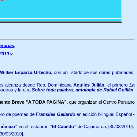
terarias
,
 2010
y
 Wilker Esparza Urtecho
, con un listado de sus obras publicadas.
 nos alcanza desde Rep. Dominicana
Aquiles Julián
, el primero
La
sotros y la otra
Sobre toda palabra, antología de Rafael Guillén
.
 Cuento Breve “A TODA PAGINA”
, que organizan el Centro Peruano
ibro de poemas de
Fransiles Gallardo
en edición bilingüe: Español -
onómico”
en el restauran
“El Cabildo”
de Cajamarca. [30/03/2010].
30/03/2010].