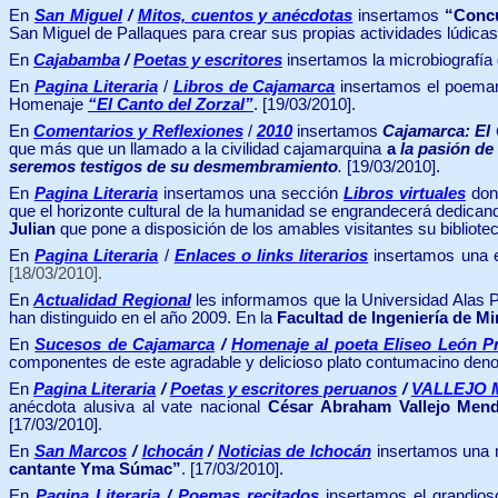
En
San Miguel
/
Mitos, cuentos y anécdotas
insertamos
“Conc
San Miguel de Pallaques para crear sus propias actividades lúdicas,
En
Cajabamba
/
Poetas y escritores
insertamos la microbiografía
En
Pagina Literaria
/
Libros de Cajamarca
insertamos el poema
Homenaje
“El Canto del Zorzal”
.
[19/03/2010].
En
Comentarios y Reflexiones
/
2010
insertamos
Cajamarca: El
que más que un llamado a la civilidad cajamarquina
a
la pasión de
seremos testigos de su desmembramiento
.
[19/03/2010].
En
Pagina Literaria
insertamos una sección
Libros virtuales
dond
que el horizonte cultural de la humanidad se engrandecerá dedicando 
Julian
que pone a disposición de los amables visitantes su bibliotec
En
Pagina Literaria
/
Enlaces o links literarios
insertamos una 
[18/03/2010].
En
Actualidad Regional
les informamos que la Universidad Alas
han distinguido en el año 2009. En la
Facultad de Ingeniería de M
En
Sucesos de Cajamarca
/
Homenaje al poeta Eliseo León Pr
componentes de este agradable y delicioso plato contumacino de
En
Pagina Literaria
/
Poetas y escritores peruanos
/
VALLEJO 
anécdota alusiva al vate nacional
César Abraham Vallejo Mend
[17/03/2010].
En
San Marcos
/
Ichocán
/
Noticias de Ichocán
insertamos una 
cantante Yma Súmac”
. [17/03/2010].
En
Pagina Literaria
/
Poemas recitados
insertamos el g
randios