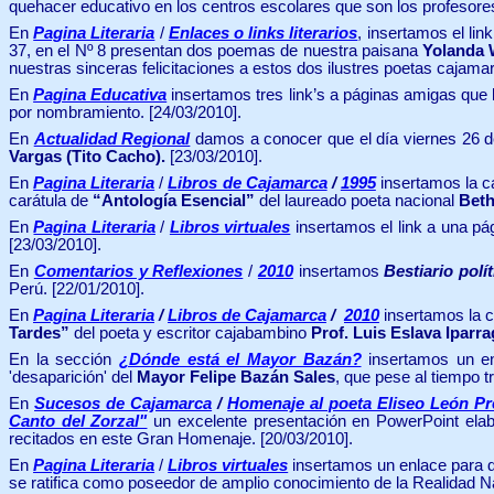
quehacer educativo en los centros escolares que son los profesores
En
Pagina Literaria
/
Enlaces o links literarios
, insertamos el link
37, en el Nº 8 presentan dos poemas de nuestra paisana
Yolanda
nuestras sinceras felicitaciones a estos dos ilustres poetas cajama
En
Pagina Educativa
insertamos tres link’s a páginas amigas que 
por nombramiento.
[24/03/2010].
En
Actualidad Regional
damos a conocer que el día viernes 26 d
Vargas (Tito Cacho).
[23/03/2010].
En
Pagina Literaria
/
Libros de Cajamarca
/
1995
insertamos la c
carátula de
“Antología Esencial”
del laureado poeta nacional
Bet
En
Pagina Literaria
/
Libros virtuales
insertamos el link a una pág
[23/03/2010].
En
Comentarios y Reflexiones
/
2010
insertamos
Bestiario polít
Perú.
[22/01/2010].
En
Pagina Literaria
/
Libros de Cajamarca
/
2010
insertamos la c
Tardes”
del poeta y escritor cajabambino
Prof. Luis Eslava Iparra
En la sección
¿Dónde está el Mayor Bazán?
insertamos un en
'desaparición' del
Mayor Felipe Bazán Sales
, que pese al tiempo t
En
Sucesos de Cajamarca
/
Homenaje al poeta Eliseo León Pre
Canto del Zorzal"
un excelente presentación en PowerPoint ela
recitados en este Gran Homenaje. [20/03/2010].
En
Pagina Literaria
/
Libros virtuales
insertamos un enlace para de
se ratifica como poseedor de amplio conocimiento de la Realidad N