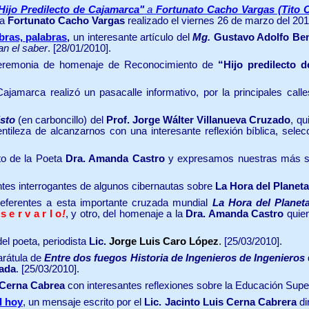
Hijo Predilecto de Cajamarca"
a
Fortunato Cacho Vargas (Tito 
a
Fortunato Cacho Vargas
realizado el viernes 26 de marzo del 201
bras, palabras
,
un interesante artículo del
Mg.
Gustavo Adolfo Ben
an el saber
.
[28/01/2010].
eremonia de homenaje de Reconocimiento de
“Hijo predilecto 
Cajamarca realizó un pasacalle informativo, por la principales ca
isto
(en carboncillo) del
Prof. Jorge Wálter Villanueva Cruzado
, qu
entileza de alcanzarnos con una interesante reflexión bíblica, se
nto
de la Poeta
Dra. Amanda Castro
y
expresamos nuestras más s
tes interrogantes de algunos cibernautas sobre
La Hora del Planeta
eferentes a esta importante cruzada mundial
La Hora del Planet
s e r v a r l o
!
, y otro, del homenaje a la
Dra. Amanda Castro
quien
el poeta, periodista
Lic.
Jorge Luis Caro López
.
[25/03/2010].
arátula de
Entre dos fuegos Historia de Ingenieros de Ingenieros
cada
.
[25/03/2010].
s Cerna Cabrea
con interesantes reflexiones sobre la Educación Superi
l hoy
, un mensaje escrito por el
Lic. Jacinto Luis Cerna Cabrera
di