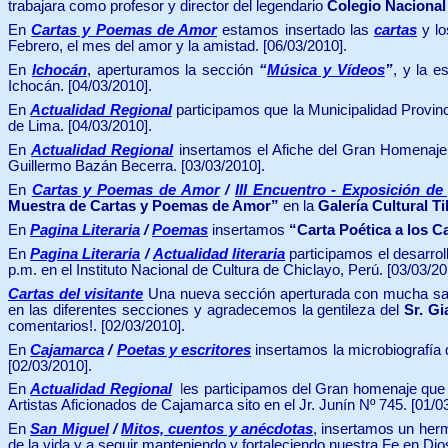
trabajara como profesor y director del legendario
Colegio Nacional
En
Cartas y Poemas de Amor
estamos insertado las
cartas
y l
Febrero, el mes del amor y la amistad. [06/03/2010].
En
Ichocán
, aperturamos la sección
“
Música y Vídeos
”
, y la 
Ichocán. [04/03/2010].
En
Actualidad Regional
participamos que la Municipalidad Provi
de Lima. [04/03/2010].
En
Actualidad Regional
insertamos el Afiche de
l Gran Homenaje
Guillermo Bazán Becerra.
[03/03/2010].
En
Cartas y Poemas de Amor
/
III Encuentro - Exposición d
Muestra de Cartas y Poemas de Amor”
en la
Galería Cultural T
En
Pagina Literaria
/
Poemas
insertamos
“Carta Poética a los C
En
Pagina Literaria
/
Actualidad literaria
participamos el desarrol
p.m. en el Instituto Nacional de Cultura de Chiclayo, Perú. [03/03/20
Cartas del visitante
Una nueva sección aperturada c
on mucha sat
en las diferentes secciones y agradecemos la gentileza del
Sr. G
comentarios!. [02/03/2010].
En
Cajamarca
/
Poetas y escritores
insertamos la microbiografía
[02/03/2010].
En
Actualidad Regional
l
es participamos del Gran homenaje que 
Artistas Aficionados de Cajamarca sito en el Jr. Junín Nº 745.
[01/0
En
San Miguel
/
Mitos, cuentos y anécdotas
, insertamos un he
de la vida y a seguir manteniendo y fortaleciendo nuestra Fe en D