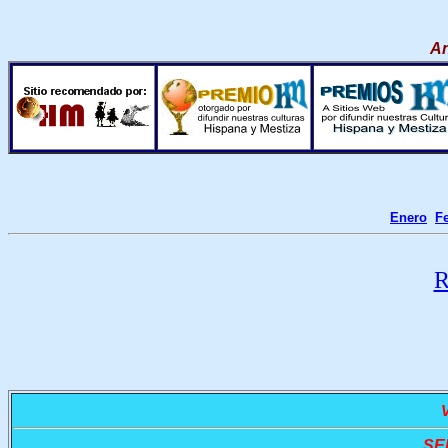
An
Enero
F
R
V
SE