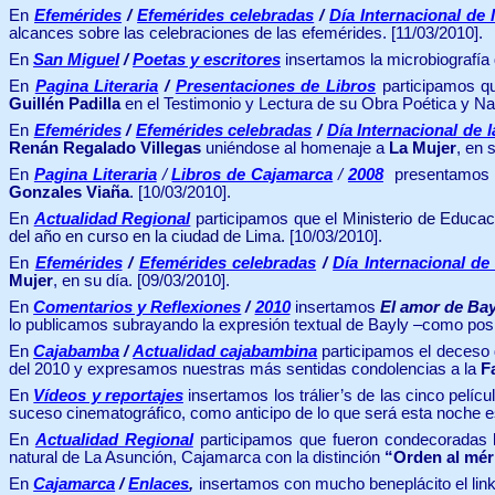
En
Efemérides
/
Efemérides celebradas
/
Día Internacional de 
alcances sobre las celebraciones de las efemérides. [11/03/2010].
En
San Miguel
/
Poetas y escritores
insertamos la microbiografía d
En
Pagina Literaria
/
Presentaciones de Libros
participamos qu
Guillén Padilla
en el Testimonio y Lectura de su Obra Poética y Nar
En
Efemérides
/
Efemérides celebradas
/
Día Internacional de 
Renán Regalado Villegas
uniéndose al homenaje a
La Mujer
, en 
En
Pagina Literaria
/
Libros de Cajamarca
/
2008
presentamos l
Gonzales Viaña
. [10/03/2010].
En
Actualidad Regional
participamos que el
Ministerio de Educa
del año en curso en la ciudad de Lima.
[10/03/2010].
En
Efemérides
/
Efemérides celebradas
/
Día Internacional de
Mujer
, en su día. [09/03/2010].
En
Comentarios y Reflexiones
/
2010
insertamos
El amor de Bay
lo publicamos subrayando la expresión textual de Bayly –como pos
En
Cajabamba
/
Actualidad cajabambina
participamos el deceso d
del 2010 y expresamos nuestras más sentidas condolencias a la
F
En
Vídeos y reportajes
insertamos los trálier’s
de las cinco pelí
suceso cinematográfico, como anticipo de lo que será esta noche 
En
Actualidad Regional
participamos que fueron condecoradas 
natural de La Asunción, Cajamarca
con la distinción
“Orden al méri
En
Cajamarca
/
Enlaces
,
insertamos con mucho beneplácito el link 