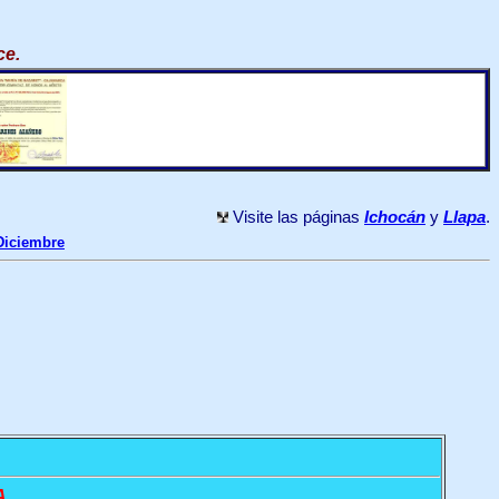
ce
.
Visite las páginas
Ichocán
y
Llapa
.
Diciembre
.