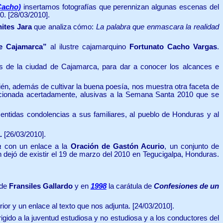
Cacho)
insertamos fotografías que perennizan algunas escenas del
0. [28/03/2010].
ites Jara
que analiza cómo:
La palabra que enmascara la realidad
de Cajamarca”
al ilustre cajamarquino
Fortunato Cacho Vargas
.
lles de la ciudad de Cajamarca, para dar a conocer los alcances e
ién, además de cultivar la buena poesía, nos muestra otra faceta de
leccionada acertadamente, alusivas a la Semana Santa 2010 que se
entidas condolencias
a sus familiares, al pueblo de Honduras y al
.
[26/03/2010].
a
con un enlace a la
Oración de Gastón Acurio
, un conjunto de
 dejó de existir el 19 de marzo del 2010 en Tegucigalpa, Honduras.
de
Fransiles Gallardo
y en
1998
la carátula de
Confesiones de un
or y un enlace al texto que nos adjunta. [24/03/2010].
rigido a la juventud estudiosa y no estudiosa y a los conductores del