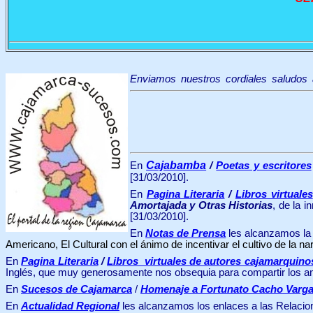
Enviamos nuestros cordiales saludos 
Cajabamba
En
/
Poetas y escritores
[31/03/2010].
En
Pagina Literaria
/
Libros virtuales
Amortajada y Otras Historias
, de la i
[31/03/2010].
En
Notas de Prensa
les alcanzamos la 
Americano, El Cultural con el ánimo de incentivar el cultivo de la nar
En
Pagina Literaria
/
Libros virtuales de autores cajamarquino
Inglés, que muy generosamente nos obsequia para compartir los ama
En
Sucesos de Cajamarca
/
Homenaje a
Fortunato Cacho Varga
En
Actualidad Regional
les alcanzamos los enlaces a las Relacio