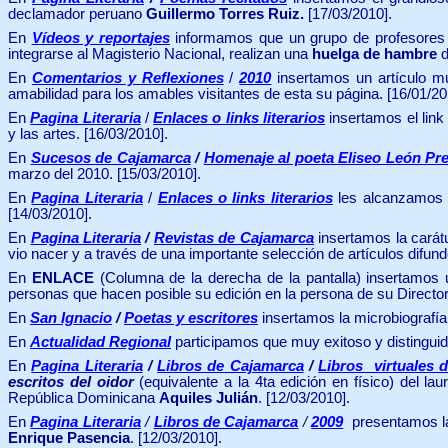
declamador peruano
Guillermo Torres Ruiz.
[17/03/2010].
En
Vídeos y reportajes
informamos que un grupo de profesores q
integrarse al Magisterio Nacional, realizan una
huelga de hambre
d
En
Comentarios y Reflexiones
/
2010
insertamos
un artículo m
amabilidad para los amables visitantes de esta su página.
[16/01/20
En
Pagina Literaria
/
Enlaces o links literarios
insertamos el link 
y las artes.
[16/03/2010].
En
Sucesos de Cajamarca
/
Homenaje al poeta Eliseo León Pre
marzo del 2010. [15/03/2010].
En
Pagina Literaria
/
Enlaces o links literarios
les alcanzamos 
[14/03/2010].
En
Pagina Literaria
/
Revistas de Cajamarca
insertamos la carát
vio nacer y a través de una importante selección de artículos difun
En
ENLACE
(Columna de la derecha de la pantalla) insertamos 
personas que hacen posible su edición en la persona de su Director
En
San Ignacio
/
Poetas y escritores
insertamos la microbiografía
En
Actualidad Regional
participamos que muy
exitoso y distingui
En
Pagina Literaria
/
Libros de Cajamarca
/
Libros virtuales 
escritos del oidor
(equivalente a la 4ta edición en físico) del l
República Dominicana
Aquiles Julián
. [12/03/2010].
En
Pagina Literaria
/
Libros de Cajamarca
/
2009
presentamos la
Enrique Pasencia
. [12/03/2010].