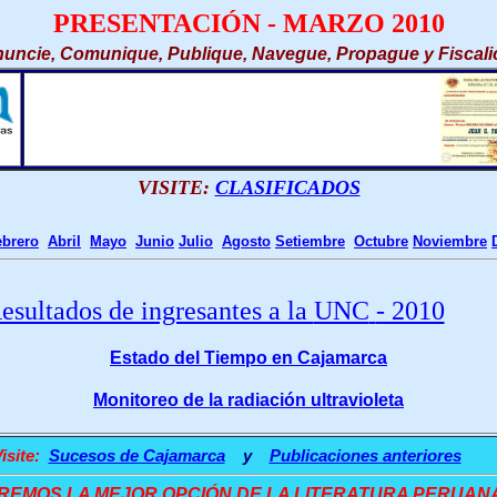
PRESENTACIÓN - MARZO 2010
uncie, Comunique, Publique, Navegue, Propague y Fiscali
VISITE:
CLASIFICADOS
ebrero
Abril
Mayo
Junio
Julio
Agosto
Setiembre
Octubre
Noviembre
esultados de ingresantes a la
UNC
- 2010
Estado del Tiempo en Cajamarca
Monitoreo de la radiación ultravioleta
isite:
Sucesos de Cajamarca
y
Publicaciones anteriores
REMOS LA MEJOR OPCIÓN DE LA LITERATURA PERUANA