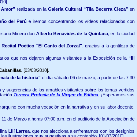
10].
e Amor”
realizada en la
Galería Cultural “Tila Becerra Cieza”
en
eño del Perú
e iremos concentrando los vídeos relacionados con
esario Minero don
Alberto Benavides de la Quintana
, en la ciudad
 Recital Poético “El Canto del Zorzal”
, gracias a la gentileza de
rios que nos dejaron algunas visitantes a la Exposición de la
“III
Cabanillas
. [03/03/2010].
ala de la historia”
el día sábado 06 de marzo, a partir de las 7:30
 y sugerencias de los amables visitantes sobre los temas vertidos
ntación
Tercera Profecía de la Virgen de Fátima
, ¡Esperamos sus
amarquino con mucha vocación en la narrativa y en su labor docente.
 11 de Marzo a horas 07:00 p.m. en el auditorio de la Asociación de
lina
Lilí Larrea
, que nos alecciona a enfrentarnos con los designios
las ilustraciones muy sugestivas a su contenido. [01/03/2010].