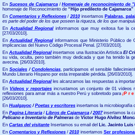
En
Sucesos de Cajamarca
/
Homenaje de reconocimiento de
"
homenaje de Reconocimiento de
“Hijo predilecto de Cajamarca”
En
Comentarios y Reflexiones
/
2010
insertamos
Palabras, pala
es parte del poder de los que poseen la riqueza, de los que manipul
En
Actualidad Regional
informamos que muy exitosa fue la c
[27/03/2010].
En
Actualidad Regional
informamos que
Ministerio Público de 
implicancias del Nuevo Código Procesal Penal.
[27/03/2010].
En
Actualidad Regional
insertamos una Ilustración Artística
El Cr
su vida, oculta, pero también muy dedicada y que ha tenido la g
avecina. [26/03/2010].
En
Sociales
/
Condolencias
,
participamos el sensible fallecimie
Mundo Literario Hispano por esta irreparable pérdida.
[26/03/2010].
En
Actualidad Regional
les alcanzamos las respuestas a importan
E
n
Vídeos y reportajes
incrustamos un conjunto de 01 vídeos r
reflexiones para amar más a nuestro Perú y sobretodo para
¡
P r e 
[26/03/2010].
En
Hualgayoc
/
Poetas y escritores
insertamos la microbiografía d
En
Pagina Literaria
/
Libros de Cajamarca
/
2007
insertamos la c
Pelícano e Inventario de Palmeras
de
Víctor Hugo Alvítez Mon
En
Cartas del visitante
Insertamos su email del
Lic. Jacinto Lui
En
Comentarios y Reflexiones
/
2010
insertamos
Ser profesiona