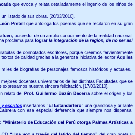
ncada
que evoca y relata detalladamente el ingenio de los niños de
 un listado de sus obras. [20/03/2010].
León Pretell
que antóloga los poemas que se recitaron en su gran
sifuen
, poseedor de un amplio conocimiento de la realidad nacional,
na proclama para
lograr
la integración de la región, de no ser así
gratuitas de connotados escritores, porque creemos fervientemente
textos de calidad gracias a la generosa iniciativa del editor
Aquiles
miles de biografías de personajes famosos históricos y actuales.
 mejores docentes universitarios de las distintas Facultades que se
le expresamos nuestra sincera felicitación. [17/03/2010].
n relato del
Prof. Guillermo Bazán Becerra
sobre el origen y los
 y escritos
insertamos
"El Estandartero"
una grandiosa y brillante
Cabrera
con esa especial deferencia que siempre nos dispensa.
n:
“Ministerio de Educación del Perú otorga Palmas Artísticas a
el CD
“Una voz a través del latido del tiempo”
del gran poeta y