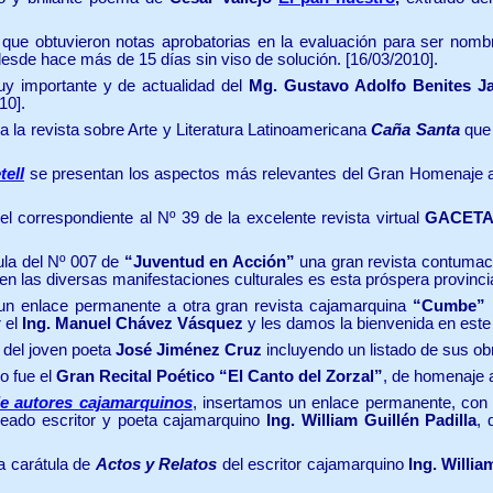
ue obtuvieron notas aprobatorias en la evaluación para ser nombr
esde hace más de 15 días sin viso de solución.
[16/03/2010].
uy importante y de actualidad
del
Mg.
Gustavo Adolfo Benites Ja
10].
a la revista
sobre Arte y Literatura Latinoamericana
Caña Santa
que 
tell
se presentan los aspectos más relevantes del Gran Homenaje 
el correspondiente
al Nº 39 de la excelente revista virtual
GACETA
ula del Nº 007 de
“Juventud en Acción”
una gran revista contumaci
den las diversas manifestaciones culturales es esta próspera provincia
un enlace permanente a otra gran revista cajamarquina
“Cumbe”
 el
Ing. Manuel Chávez Vásquez
y les damos la bienvenida en este 
 del joven poeta
José Jiménez Cruz
incluyendo un listado de sus ob
do fue el
Gran Recital Poético “El Canto del Zorzal”
, de homenaje 
de autores cajamarquinos
, insertamos un enlace permanente, con m
aureado escritor y poeta cajamarquino
Ing. William Guillén Padilla
, 
 carátula de
Actos y Relatos
del escritor cajamarquino
Ing. Willia