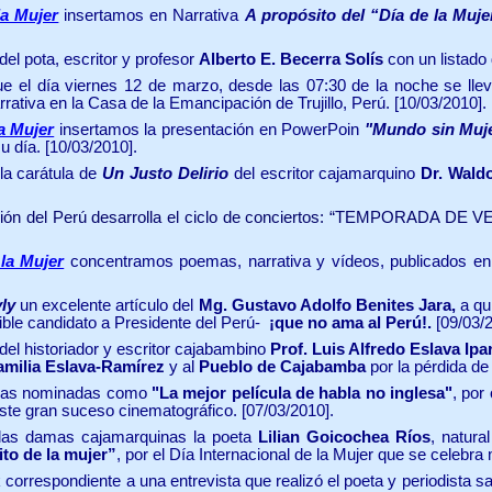
la Mujer
insertamos en Narrativa
A propósito del “Día de la Muje
el pota, escritor y profesor
Alberto E. Becerra Solís
con un listado 
e el día viernes 12 de marzo, desde las 07:30 de la noche se llev
rativa en la Casa de la Emancipación de Trujillo, Perú. [10/03/2010].
la Mujer
insertamos la presentación en PowerPoin
"Mundo sin Muj
su día. [10/03/2010].
a carátula de
Un Justo Delirio
del escritor cajamarquino
Dr. Wald
ción del Perú desarrolla el ciclo de conciertos: “TEMPORADA DE V
 la Mujer
concentramos poemas, narrativa y vídeos, publicados en
ly
un excelente artículo del
Mg. Gustavo Adolfo Benites Jara,
a qu
ible candidato a Presidente del Perú-
¡que no ama al Perú!.
[09/03/
el historiador y escritor cajabambino
Prof. Luis Alfredo Eslava Ipa
amilia Eslava-Ramírez
y al
Pueblo de Cajabamba
por la pérdida de
culas nominadas como
"La mejor película de habla no inglesa"
, por
este gran suceso cinematográfico.
[07/03/2010].
las damas cajamarquinas la poeta
Lilian Goicochea Ríos
, natur
to de la mujer”
, por el Día Internacional de la Mujer que se celeb
correspondiente a una entrevista que realizó el poeta y periodista 