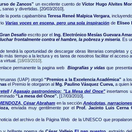
urso de Zancos”
un excelente cuento de
Víctor Hugo Alvites Mo
 sanas y divertidas. [20/03/2010].
 de la poeta cajabambina
Teresa Reneé Malpica Vergara
, incluyendo
rio
Varias voces en escena, pero una sola inspiración
de
Eliseo 
 Gran Desafío
escrito por el
Ing. Electrónico Mesías Guevara Ama
 luchar frontalmente contra el hambre, la pobreza y miseria
.
Es u
e tendrá la oportunidad de descargar obras literarias completas y 
más tiempo a la lectura y es tarea de nosotros facilitar el acceso a 
a virtual.
[18/03/2010].
enlace permanente la pagina web
Biografías y vidas
que presenta
 Peruanas (UAP)
otorgó
“Premios a la Excelencia Académica”
a los
inas
el Premio le otorgaron al
Mg. Paulino Vásquez Cueva,
a quien 
etell
/
Agasajo gastronómico: "La Mesa del Once"
insertamos u
nominado
“La mesa del Once”.
[17/03/2010].
MENDOZA, César Abraham
en la sección
Anécdotas, narraciones
oza,
enviada muy gentilmente por el
Prof. Jacinto Luis Cerna 
noticia del archivo de la Página Web de la UNESCO que propalaro
o y brillante poema de
César Vallejo
El pan nuestro
,
extraído d