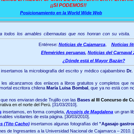
¡¡SI PODEMOS!!
Posicionamiento en la World Wide Web
a todos los amables cibernautas que nos honran con su visita.
Entérese:
Noticias de Cajamarca
,
Noticias li
Efemérides peruanas
,
Noticias del Carnaval
¿Dónde está el Mayor Bazán?
insertamos la microbiografía del escrito y médico cajabambino
Dr.
les alcanzamos dos enlaces a libros gratuitos y completos que
nmortal escritora chilena
María Luisa Bombal
, que ya no está con no
que nos enviaran desde Trujillo con las
Bases
al III Concurso de
rativa en el norte del Perú.
[31/03/2010].
s
insertamos, en forma completa,
Arcoiris de Magdalena
un gran l
bles visitantes de esta página. [30/03/2010].
s (Tito Cacho)
insertamos algunas fotografías del
“Agasajo gastr
nes de Ingresantes a la Universidad Nacional de Cajamarca – 2010. [