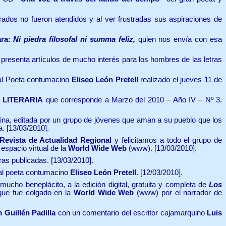
ados no fueron atendidos y al ver frustradas sus aspiraciones de
ra:
Ni
piedra filosofal ni summa feliz
,
quien nos envía con esa
presenta artículos de mucho interés para los hombres de las letras
al Poeta contumacino
Eliseo León Pretell
realizado el jueves 11 de
 LITERARIA
que corresponde a Marzo del 2010 – Año IV – Nº 3.
na, editada por un grupo de jóvenes que aman a su pueblo que los
. [13/03/2010].
Revista de Actualidad Regional
y felicitamos a todo el grupo de
espacio virtual de la
World Wide Web
(www). [13/03/2010].
ras publicadas. [13/03/2010].
al poeta contumacino
Eliseo León Pretell
.
[12/03/2010].
ucho beneplácito, a la edición digital, gratuita y completa de
Los
que fue colgado en la
World Wide Web
(www) por el narrador de
m Guillén Padilla
con un comentario del escritor cajamarquino
Luis