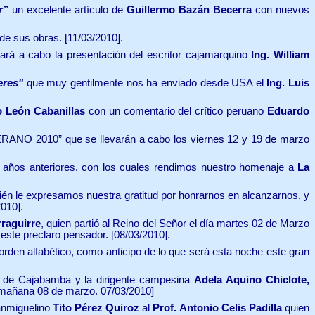
r”
un excelente artículo de
Guillermo Bazán Becerra
con nuevos
de sus obras. [11/03/2010].
ará a cabo la presentación del escritor cajamarquino
Ing. William
eres"
que muy gentilmente nos ha enviado desde USA el
Ing. Luis
o León Cabanillas
con un comentario del crítico peruano
Eduardo
ERANO 2010” que se llevarán a cabo los viernes 12 y 19 de marzo
 años anteriores, con los cuales rendimos nuestro homenaje a
La
ién le expresamos nuestra gratitud por honrarnos en alcanzarnos, y
2010].
rraguirre
, quien partió al Reino del Señor el día martes 02 de Marzo
 este preclaro pensador. [08/03/2010].
 orden alfabético, como anticipo de lo que será esta noche este gran
al de Cajabamba y la dirigente campesina
Adela Aquino Chiclote,
ra mañana 08 de marzo. 07/03/2010]
sanmiguelino
Tito Pérez Quiroz
al
Prof. Antonio Celis Padilla
quien