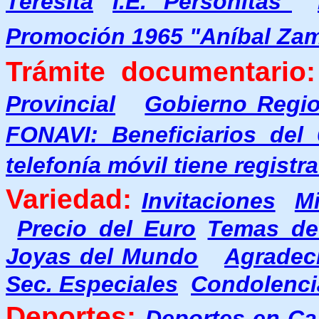
Teresita
I.E. "Personitas"
Promoción 1965 "Aníbal Za
Trámite documentario:
Provincial
Gobierno Regio
FONAVI: Beneficiarios del
telefonía móvil tiene regist
Variedad:
Invitaciones
M
Precio del Euro
Temas de
Joyas del Mundo
Agradec
Sec. Especiales
Condolenci
Deportes:
Deportes en C