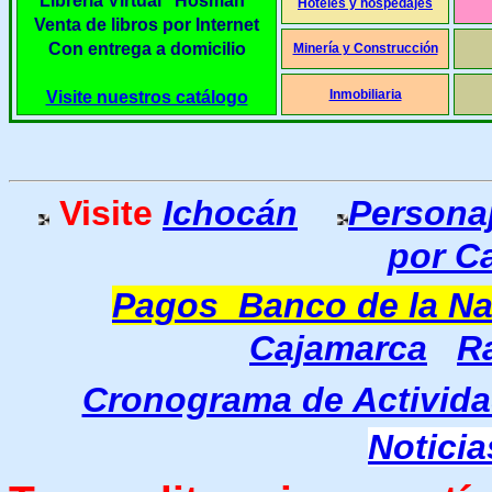
Librería Virtual "Hosman"
Hoteles y hospedajes
Venta de libros por Internet
Con entrega a domicilio
Minería y Construcción
Inmobiliaria
Visite nuestros catálogo
Visite
Ichocán
Persona
por C
Pagos Banco de la Na
Cajamarca
R
Cronograma de Activida
Notici