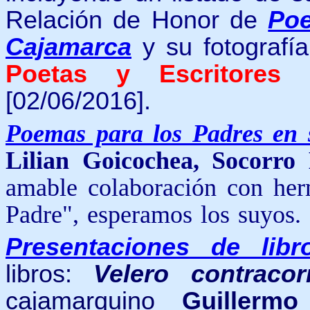
Relación de Honor de
Poe
Cajamarca
y
su
fotografí
Poetas
y Escritores
[02/06/2016].
Poemas para los Padres en 
Lilian Goicochea, Socorro
amable colaboración con her
Padre", esperamos los suyos. 
Presentaciones de libr
libros:
Velero contracorr
cajamarquino
Guillerm