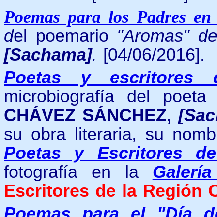
Poemas para los Padres en
d
el poemario
"Aromas" d
[Sachama]
.
[04/06/2016].
Poetas y escritores 
microbiografía del poeta
CHÁVEZ SÁNCHEZ,
[Sac
su obra literaria, su nom
Poetas y Escritores d
fotografía
en
la
Galerí
Escritores de la Región 
Poemas para el "Día d