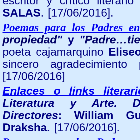
escritor y crítico literari
SALAS
. [17/06/2016].
Poemas para los Padres e
propiedad
"
y
"
Padre…tie
poeta cajamarquino
Elis
sincero agradecimiento
[17/06/2016]
Enlaces o links literari
Literatura y Arte. D
Directores
: William Gu
Draksha.
[17/06/2016].