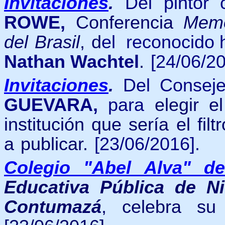
Invitaciones
.
Del pintor
ROWE,
Conferencia
Memo
del Brasil
, d
el reconocido 
Nathan Wachtel
.
[24/06/20
Invitaciones
.
Del Consej
GUEVARA,
para
elegir e
institución que sería el fil
a publicar.
[23/06/2016].
Colegio "Abel Alva" d
Educativa Pública de N
Contumazá
, celebra su 