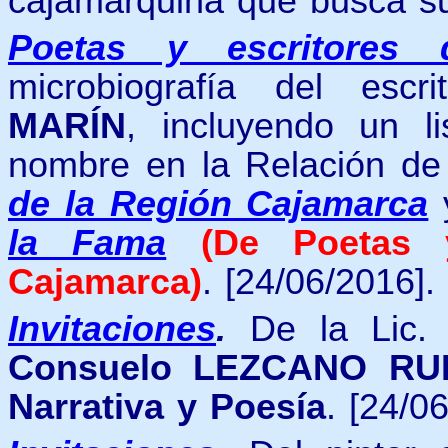
cajamarquina que busca su
Poetas y escritores 
microbiografía del escr
MARÍN
, incluyendo un li
nombre en la Relación d
de la Región Cajamarca
la Fama
(De Poetas
Cajamarca)
.
[24/06/2016].
Invitaciones
.
De la Lic. 
Consuelo LEZCANO RUI
Narrativa y Poesía
. [24/0