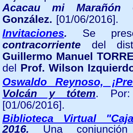
Acacau mi Marañón
González.
[01/06/2016].
Invitaciones
.
Se prese
contracorriente
del disti
Guillermo Manuel TORR
del
Prof. Wilson Izquierd
Oswaldo Reynoso, ¡Pre
Volcán y tótem
. Po
[01/06/2016].
Biblioteca Virtual "Caj
2016.
Una conjunción