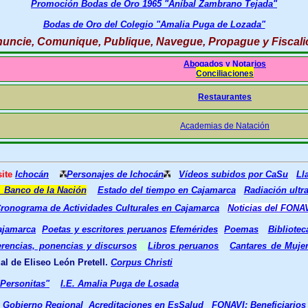
Promoción Bodas de Oro 1965 "Aníbal Zambrano Tejada"
Bodas de Oro del Colegio "Amalia Puga de Lozada"
uncie, Comunique, Publique, Navegue, Propague y Fiscali
Abogados y Notarios
Conciliaciones
Restaurantes
Academias de Natación
site
Ichocán
Personajes de Ichocán
Vídeos subidos por CaSu
Ll
 Banco de la Nación
Estado del tiempo en Cajamarca
R
adiación ultra
ronograma de Actividades Culturales en Cajamarca
Noticias del FONA
ajamarca
Poetas y escritores peruanos
Efemérides
Poemas
Bibliotec
rencias, ponencias y discursos
Libros peruanos
Cantares de Muje
al de Eliseo León Pretell.
Corpus Christi
"Personitas"
I.E. Amalia Puga de Losada
Gobierno Regional
Acreditaciones en EsSalud
FONAVI: Beneficiarios 