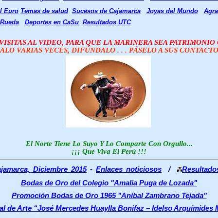
l Euro
Temas de salud
Sucesos de Cajamarca
Joyas del Mundo
Agra
 Rueda
Deportes en CaSu
Resultados UTC
ISITAS AL VIDEO, PARA QUE LA MARINERA SEA PATRIMONI
ALO VARIAS VECES, DIFÚNDALO . . . PÁSELO A SUS CONTACTOS
El Norte Tiene Lo Suyo Y Lo Comparte Con Orgullo...
¡¡¡ Que Viva El Perú !!!
ajamarca, Diciembre 2015
-
Enlaces noticiosos
/
Resultad
Bodas de Oro del Colegio "Amalia Puga de Lozada"
Promoción Bodas de Oro 1965 "Aníbal Zambrano Tejada"
onal de Arte “José Mercedes Huaylla Bonifaz – Idelso Arquímides