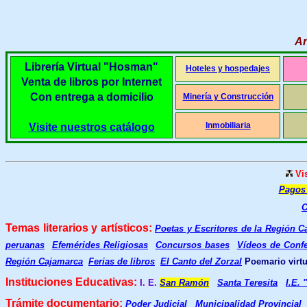
An
Librería Virtual "Hosman"
Hoteles y hospedajes
Venta de libros por Internet
Con entrega a domicilio
Minería y Construcción
Inmobiliaria
Visite nuestros catálogo
Vi
Pagos
C
Temas literarios y artísticos:
Poetas y Escritores de la Región C
peruanas
Efemérides Religiosas
Concursos bases
Vídeos de Confe
Región Cajamarca
Ferias de libros
El Canto del Zorzal
Poemario virtu
Instituciones Educativas:
I. E.
San Ramón
Santa Teresita
I.E. 
Trámite documentario:
Poder Judicial
Municipalidad Provincial