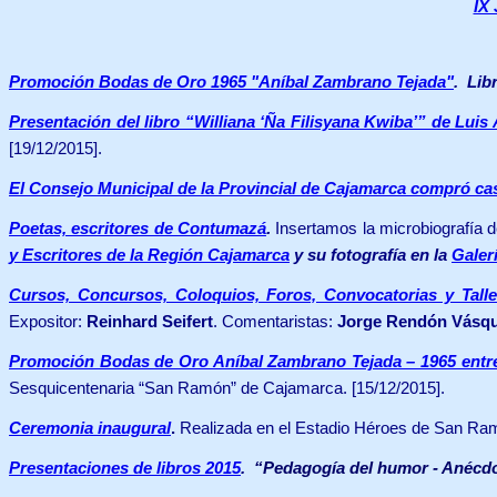
IX
Promoción Bodas de Oro 1965 "Aníbal Zambrano Tejada"
.
Lib
Presentación del libro “Williana ‘Ña Filisyana Kwiba’” de Lui
[19/12/2015].
El Consejo Municipal de la Provincial de Cajamarca compró ca
.
Poetas, escritores de Contumazá
Insertamos la microbiografía 
y Escritores de la Región Cajamarca
y
su
fotografía
en
la
Galer
Cursos, Concursos, Coloquios, Foros, Convocatorias y Taller
Expositor:
Reinhard Seifert
. Comentaristas:
Jorge Rendón Vásq
Promoción Bodas de Oro Aníbal Zambrano Tejada – 1965 ent
Sesquicentenaria “San Ramón” de Cajamarca. [15/12/2015].
Ceremonia inaugural
.
Realizada en el Estadio Héroes de San Ra
Presentaciones de libros 2015
.
“Pedagogía del humor - Anécdo