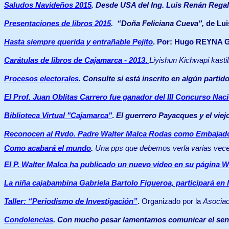
Saludos Navideños 2015
. Desde USA del Ing. Luis Renán Regal
Presentaciones de libros 2015
.
“Doña Feliciana Cueva",
de Lui
Hasta siempre querida y entrañable Pejito
.
Por: Hugo REYNA
Carátulas de libros de Cajamarca - 2013
.
Liyishun Kichwapi
kasti
Procesos electorales
.
C
onsulte si está inscrito en algún partido
El Prof. Juan Oblitas Carrero fue ganador del III Concurso Na
Biblioteca Virtual "Cajamarca
"
.
El guerrero Payacques y el viej
Reconocen al Rvdo. Padre Walter Malca Rodas como Embajado
Como acabará el mundo
.
Una pps que debemos verla varias veces
El P. Walter Malca ha publicado un nuevo video en su página
W
La niña cajabambina Gabriela Bartolo Figueroa, participará en
Taller: “Periodismo de Investigación”
.
Organizado por la
Asociac
Condolencias
. Con mucho pesar lamentamos comunicar el sensi