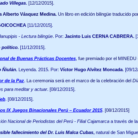
ado Villegas.
[12/12/2015].
s Alberto Vásquez Medina.
Un libro en edición bilingüe traducido por
 GOICOCHEA
[11/12/2015].
llanupipis - Lectura bilingüe
. Por:
Jacinto Luis CERNA CABRERA
.
[
 político.
[11/12/2015].
cional de Buenas Prácticas Docentes
, fue premiado por el MINEDU e
o Ñiulán.
Leyenda. 2015. Por:
Víctor Hugo Alvítez Moncada
. [09/12
r de la Paz
. La ceremonia será en el marco de la celebración del
Dí
 para meditar y actuar
. [08/12/2015].
eb
. [08/12/2015].
 los IX Juegos Binacionales Perú – Ecuador 2015
. [08/12/2015]
ión Nacional de Periodistas del Perú - Filial Cajamarca
a través de l
ble fallecimiento del Dr. Luis Malca Cubas
,
natural de San Miguel