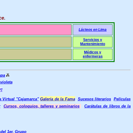
ce
.
Lácteos en Lima
Servicios y
Mantenimiento
Médicos y
enfermeras
apa
violeta
VI
a Virtual "Cajamarca
"
Galería de la Fama
Sucesos literarios
Películas
r
Cursos, coloquios, talleres y seminarios
Carátulas de libros de la
del 1er. Grupo