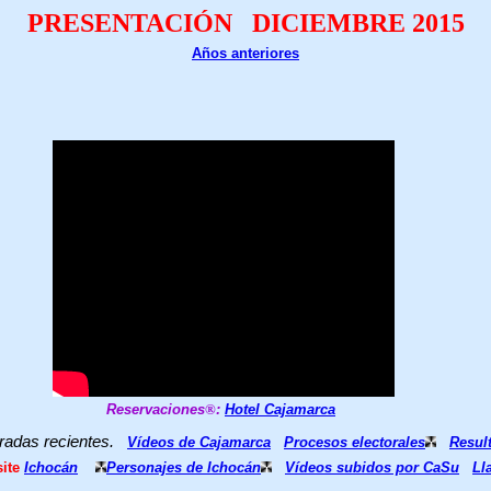
PRESENTACIÓN DICIEMBRE 2015
Años anteriores
Reservaciones
®
:
Hotel Cajamarca
radas recientes.
Vídeos de Cajamarca
Procesos electorales
Resul
site
Ichocán
Personajes de Ichocán
Vídeos subidos por CaSu
Ll