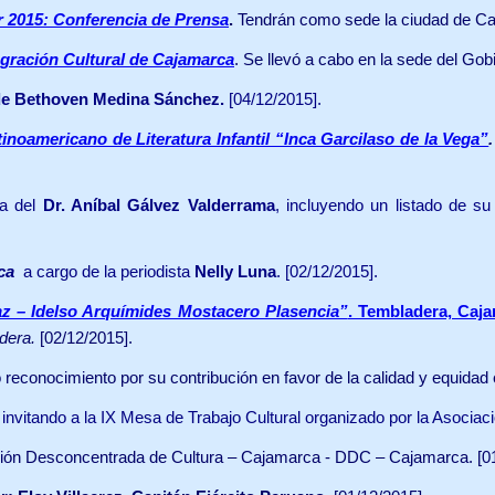
r 2015: Conferencia de Prensa
.
Tendrán como sede la ciudad de Caj
gración Cultural de Cajamarca
. Se llevó a cabo en la sede del Go
e Bethoven Medina Sánchez.
[04/12/2015].
noamericano de Literatura Infantil “Inca Garcilaso de la Vega”
.
ía del
Dr. Aníbal Gálvez Valderrama
,
incluyendo un listado de su
ica
a cargo de la periodista
Nelly Luna
. [02/12/2015].
faz – Idelso Arquímides Mostacero Plasencia”
. Tembladera, Caj
dera.
[02/12/2015].
 reconocimiento por su contribución en favor de la calidad y equidad
invitando a la
IX Mesa de Trabajo Cultural organizado por la Asociaci
cción Desconcentrada de Cultura – Cajamarca - DDC – Cajamarca. [01