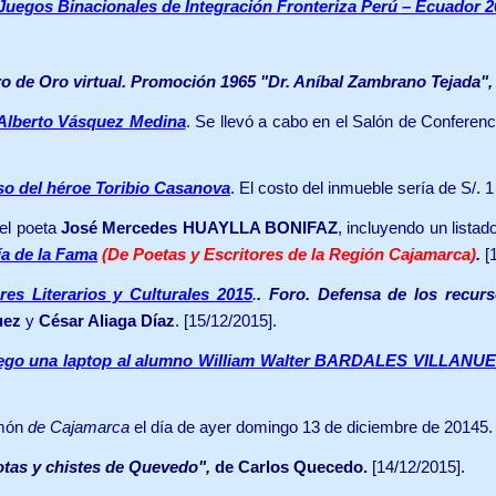
 Juegos Binacionales de Integración Fronteriza Perú – Ecuador 2
ro de Oro virtual.
Promoción 1965 "Dr. Aníbal Zambrano Tejada", 2
s Alberto Vásquez Medina
. Se llevó a cabo en el Salón de Conferenc
so del héroe Toribio Casanova
. El costo del inmueble sería de S/. 
del poeta
José Mercedes HUAYLLA BONIFAZ
, incluyendo un listad
ía de la Fama
(De Poetas
y Escritores de la Región Cajamarca)
.
[1
.
es Literarios y Culturales 2015
.
Foro. Defensa de los recurs
uez
y
César Aliaga Díaz
. [15/12/2015].
rego una laptop al alumno William Walter BARDALES VILLANU
món
de Cajamarca
el día de ayer domingo 13 de diciembre de 20145. 
tas y chistes de Quevedo",
de Carlos Quecedo.
[14/12/2015].