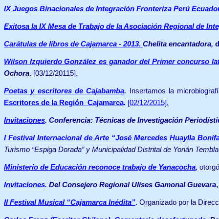
IX Juegos Binacionales de Integración Fronteriza Perú Ecuado
Exitosa la IX Mesa de Trabajo de la Asociación
Regional de Inte
Carátulas de libros de Cajamarca - 2013
.
Chelita encantadora,
d
Wilson Izquierdo González es ganador del Primer concurso lati
Ochora
. [03/12/20115].
Poetas y escritores de Cajabamba
.
Insertamos la microbiograf
Escritores de la Región Cajamarca
.
[02/12/2015].
Invitaciones
.
Conferencia: Técnicas de Investigación Periodíst
I Festival Internacional de Arte “José Mercedes Huaylla Boni
Turismo “Espiga Dorada” y Municipalidad Distrital de Yonán Tembla
Ministerio de Educación reconoce trabajo de Yanacocha
,
otorgó
Invitaciones
. Del Consejero Regional Ulises Gamonal Guevara
,
II Festival Musical “Cajamarca Inédita”
. Organizado por la Dire