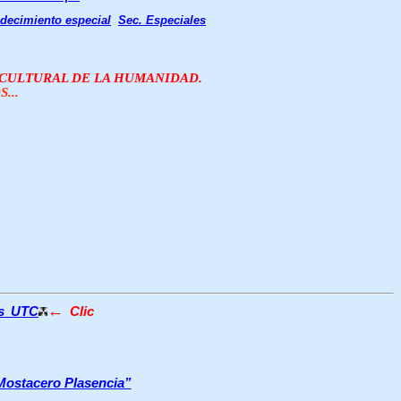
decimiento especial
Sec. Especiales
O CULTURAL DE LA HUMANIDAD.
...
←
os UTC
Clic
 Mostacero Plasencia”