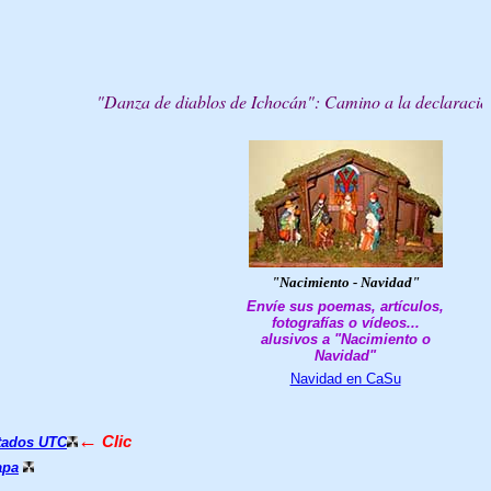
"Danza de diablos de Ichocán": Camino a la declaración de "P
"Nacimiento - Navidad"
Envíe sus poemas, artículos,
fotografías o vídeos...
alusivos a "Nacimiento o
Navidad"
Navidad en CaSu
←
Clic
tados UTC
apa