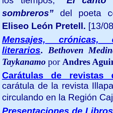
los tiempos,
“El canto 
sombreros”
del poeta c
Eliseo León Pretell.
[13/08
Mensajes, crónicas, 
literarios
.
Bethoven Medin
Taykanamo
por
Andres Agui
Carátulas de revistas
carátula de la revista Ill
circulando en la Región C
Presentaciones de Libro