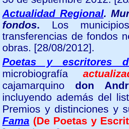
Actualidad Regional
.
Mun
fondos
.
Los municipio
transferencias de fondos n
obras.
[28/08/2012].
Poetas y escritores 
microbiografía
actualiza
cajamarquino
don André
incluyendo
además del lis
Premios y distinciones y
s
Fama
(De Poetas y Escri