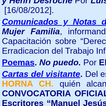
y Henri Desroche
Por
Lui
[16/08/2012].
Comunicados y Notas d
Mujer Familia
, informan
Capacitación sobre “Derec
Erradicacion del Trabajo Infa
Poemas
.
No puedo.
Por
E
Cartas del visitante
.
Del e
HORNA CH.
quién alcan
CONVOCATORIA OFICIA
Escritores “Manuel Jesú