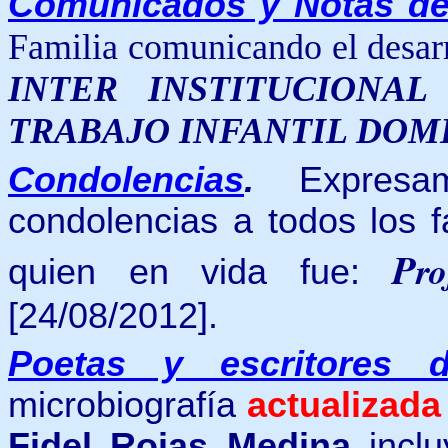
Comunicados y Notas de
Familia comunicando el desar
INTER INSTITUCIONA
TRABAJO INFANTIL DOM
Condolencias
.
E
xpres
condolencias a todos los f
P
r
quien en vida fue:
[24/08/2012].
Poetas y escritores 
microbiografía
actualizada
Fidel Rojas Medina
inclu