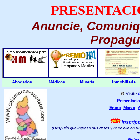
PRESENTACIÓ
Anuncie, Comuniq
Propague
Abogados
Médicos
Minería
Inmobiliaria
Visite
Presentacio
Enero
Marzo
A
Inscrip
(Después que ingresa sus datos y hace clic en R
d
Notic