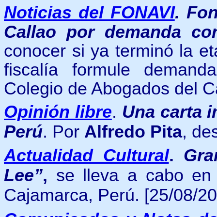
Noticias del FONAVI
.
Fon
Callao por demanda co
conocer si ya terminó la e
fiscalía formule demand
Colegio de Abogados del Ca
Opinión libre
.
Una carta i
Perú
. Por
Alfredo Pita
, de
Actualidad Cultural
.
Gra
Lee”
,
se lleva a cabo en 
Cajamarca, Perú.
[25/08/20