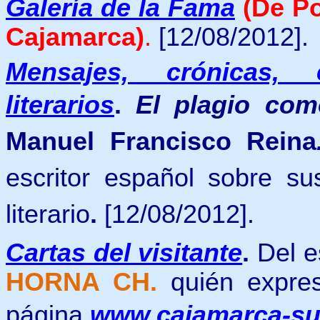
Galería de la Fama
(De Po
Cajamarca)
.
[12/08/2012].
Mensajes, crónicas, 
literarios
.
El plagio com
Manuel Francisco Reina
escritor español sobre su
literario
.
[12/08/2012].
Cartas del visitante
.
Del es
HORNA CH.
quién expre
página
www.cajamarca-s