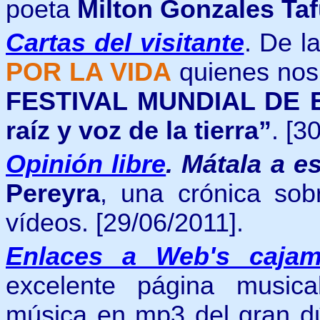
poeta
Milton Gonzales Taf
Cartas del visitante
. De l
POR LA VIDA
quienes nos
FESTIVAL MUNDIAL DE E
raíz y voz de la tierra”
. [3
Opinión libre
.
Mátala a e
Pereyra
, una crónica so
vídeos. [29/06/2011].
Enlaces a Web's cajam
excelente página music
música en mp3 del gran d