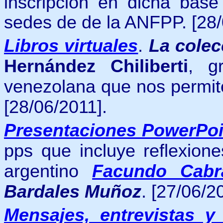
inscripción en dicha base
sedes de de la ANFPP.
[28
Libros virtuales
.
La colec
Hernández Chiliberti
, g
venezolana que nos permite
[28/06/2011].
Presentaciones PowerPoi
pps que incluye reflexione
argentino
Facundo Cabr
Bardales Muñoz
. [27/06/2
Mensajes, entrevistas y 