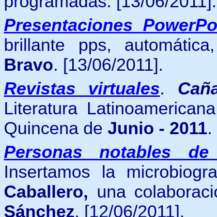
programadas. [13/06/2011].
Presentaciones PowerPo
brillante pps, automátic
Bravo
.
[13/06/2011].
Revistas virtuales
.
Cañ
Literatura Latinoamerican
Quincena de
Junio - 2011
.
Personas notables de
Insertamos la microbiogr
Caballero,
una colaborac
Sánchez
. [12/06/2011].