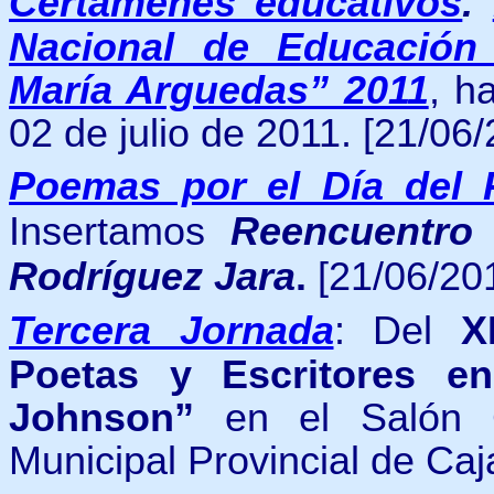
Certámenes educativos
.
Nacional de Educación I
María Arguedas” 2011
, h
02 de julio de 2011. [21/06/
Poemas por el Día del 
Insertamos
Reencuentr
Rodríguez Jara
.
[21/06/201
Tercera Jornada
: Del
X
Poetas y Escritores e
Johnson”
en el Salón Co
Municipal Provincial de Caj