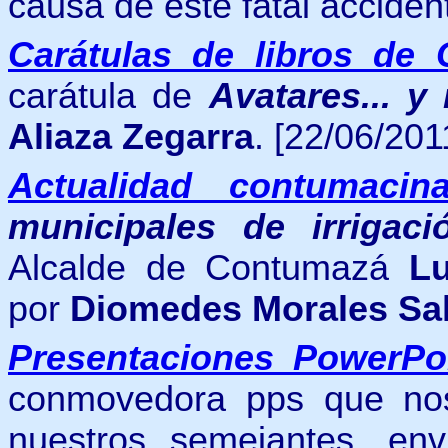
causa de este fatal acciden
Carátulas de libros de 
carátula de
Avatares... y
Aliaza Zegarra
. [22/06/201
Actualidad contumacin
municipales de irrigaci
Alcalde de Contumazá
Lu
por
Diomedes Morales Sal
Presentaciones PowerPo
conmovedora pps que nos
nuestros semejantes, en