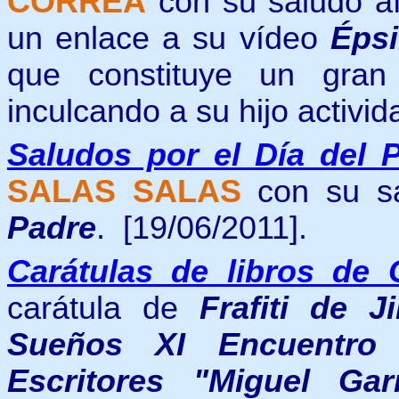
CORREA
con su saludo a
un enlace a su
vídeo
Épsil
que constituye
un gran
inculcando a su hijo activid
Saludos por el Día del 
SALAS SALAS
con su s
Padre
.
[19/06/2011].
Carátulas de libros de 
carátula de
Frafiti de 
Sueños XI Encuentro 
Escritores "Miguel Ga