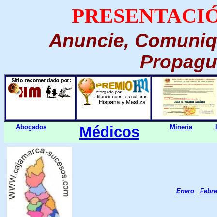
PRESENTACIÓ
Anuncie, Comuniq
Propague
Abogados
Médicos
Minería
Enero
Febre