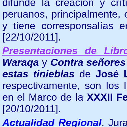
d
ifunde la creación y crít
peruanos, principalmente,
y tiene corresponsalías e
[22/10/2011].
Presentaciones de Libr
Waraqa
y
Contra señores
estas tinieblas
de
José 
respectivamente, son los 
en el Marco de la
XXXII Fe
[20/10/2011].
Actualidad Regional
.
Jur