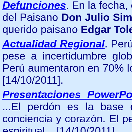
Defunciones
.
En la fecha, 
del Paisano
Don Julio Si
querido paisano
Edgar Tol
Actualidad Regional
.
Perú
pese a incertidumbre glob
Perú aumentaron en 70% lo
[14/10/2011].
Presentaciones PowerPo
...
El perdón es la base 
conciencia y corazón. El pe
espiritual...
[14/10/2011].