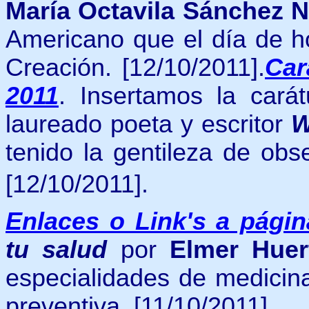
María Octavila Sánchez 
Americano que el día de ho
Creación. [12/10/2011].
Car
2011
. Insertamos la carát
laureado poeta y escritor
W
tenido la gentileza de obs
[12/10/2011].
Enlaces o Link's a pági
tu salud
por
Elmer Huer
especialidades de medicina
preventiva. [11/10/2011].