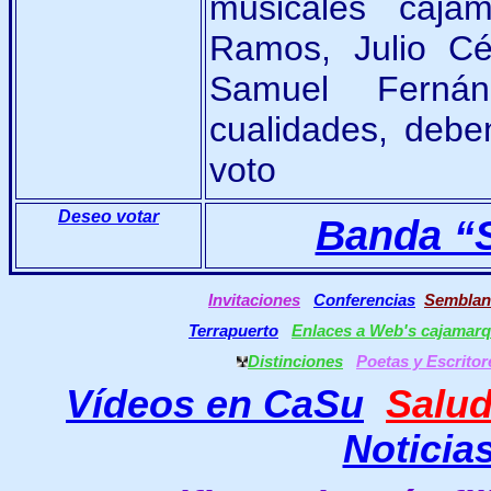
musicales caja
Ramos, Julio Cé
Samuel Ferná
cualidades, debe
voto
Deseo votar
Banda “
Invitaciones
Conferencias
Semblan
Terrapuerto
Enlaces a Web's cajamar
Distinciones
Poetas y Escrito
Vídeos en CaSu
Salu
Noticia