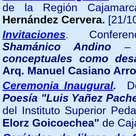
de la Región Cajamar
Hernández Cervera.
[21/1
Invitaciones
C
onfer
.
Shamánico Andino
conceptuales como desa
Arq. Manuel Casiano Arr
Ceremonia Inaugural
.
D
Poesía "Luis Yañez Pach
del Instituto Superior Pe
Elorz Goicoechea"
de Caj