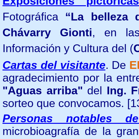
Exposiciones pictórica
Fotográfica
“La belleza 
Chávarry Gionti
, en las
Información y Cultura del (
Cartas del visitante
. De
E
agradecimiento por la entr
"Aguas arriba"
del
Ing. F
sorteo que convocamos.
[1
Personas notables d
microbioagrafía de la gr