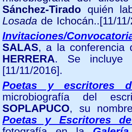
Sánchez-Tirado
quién l
Losada
de Ichocán.
.[11/11
Invitaciones/Convocatori
SALAS
, a la conferencia
HERRERA
. Se incluye l
[11/11/2016].
Poetas y escritores 
microbiografía del esc
SOPLAPUCO
, su nombr
Poetas y Escritores d
fotografía
en
la
Galerí