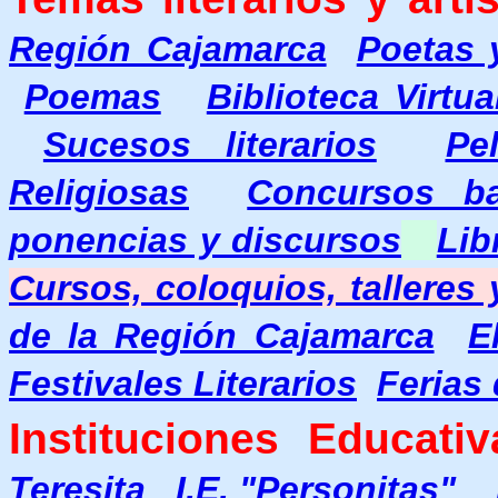
Región Cajamarca
Poetas 
Poemas
Biblioteca Virtu
Sucesos literarios
Pe
Religiosas
Concursos b
ponencias y discursos
Lib
Cursos, coloquios, talleres
de la Región Cajamarca
E
Festivales Literarios
Ferias 
Instituciones Educativ
Teresita
I.E. "Personitas"