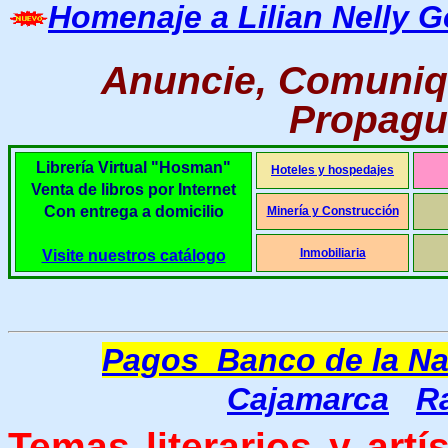
Homenaje a Lilian Nelly G
Anuncie, Comuniq
Propague
Librería Virtual "Hosman"
Hoteles y hospedajes
Venta de libros por Internet
Con entrega a domicilio
Minería y Construcción
Inmobiliaria
Visite nuestros catálogo
Pagos Banco de la Na
Cajamarca
R
Temas literarios y artís