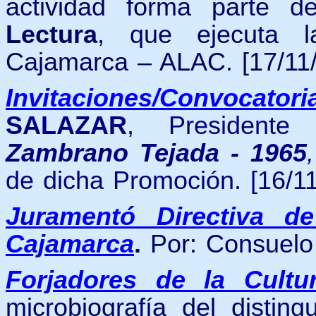
actividad forma parte d
Lectura
, que ejecuta 
Cajamarca – ALAC.
[17/11
Invitaciones/Convocatori
SALAZAR
, Presiden
Zambrano Tejada - 1965
,
de dicha Promoción. [16/11
Juramentó Directiva d
Cajamarca
.
Por:
Consuelo 
Forjadores de la Cultu
microbiografía del distin