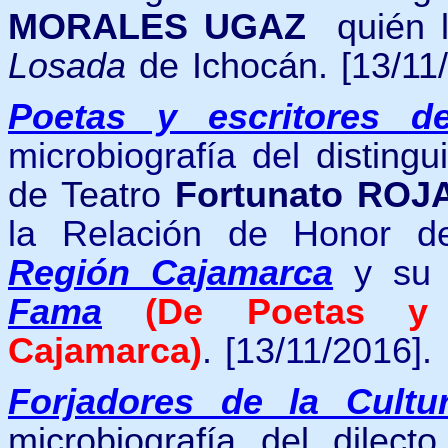
MORALES UGAZ
quién l
Losada
de Ichocán. [13/11/
Poetas y escritores d
microbiografía del
distingu
de Teatro
Fortunato RO
la Relación de Honor 
Región Cajamarca
y
s
Fama
(De Poetas
y
Cajamarca)
.
[13/11/2016].
Forjadores de la Cultu
microbiografía del dilec