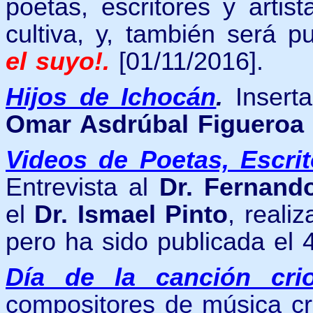
poetas, escritores y arti
cultiva, y, también será 
el suyo!.
[01/11/2016].
Hijos de Ichocán
.
Insert
Omar Asdrúbal Figueroa
Videos de Poetas, Escri
Entrevista al
Dr. Fernando
el
Dr. Ismael Pinto
,
reali
pero ha sido publicada el 4
Día de la canción crio
compositores de música cri