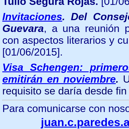
Tulio Segura Rojas.
[01/06
Invitaciones
.
Del Consej
Guevara
, a una reunión p
con aspectos literarios y c
[01/06/2015].
Visa Schengen: primero
emitirán en noviembre
.
Un
requisito se daría desde fin
Para comunicarse con nosotr
juan.c.paredes