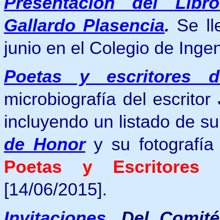
Presentación del Lib
Gallardo Plasencia
.
Se ll
junio en el Colegio de Inge
Poetas y escritores 
microbiografía del escritor
incluyendo un listado de s
de Honor
y
su
fotografí
Poetas
y Escritores
[14/06/2015].
Invitaciones
.
Del Comité