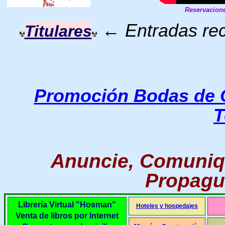
Reservacion
←
Entradas re
Titulares
Promoción Bodas de 
T
Anuncie, Comuniq
Propague
Librería Virtual "Hosman"
Hoteles y hospedajes
Venta de libros por Internet