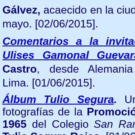
Gálvez,
acaecido en la ciud
mayo. [02/06/2015].
Comentarios a la invit
Ulises Gamonal Guevar
Castro
, desde Aleman
Lima.
[01/06/2015].
Álbum Tulio Segura
.
U
fotografías de la
Promoció
1965
del Colegio
San R