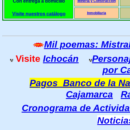
Con entrega a domicilio
Minería y Construcción
Inmobiliaria
Visite nuestros catálogo
Mil poemas: Mistra
Visite
Ichocán
Persona
por C
Pagos Banco de la Na
Cajamarca
R
Cronograma de Activida
Notici