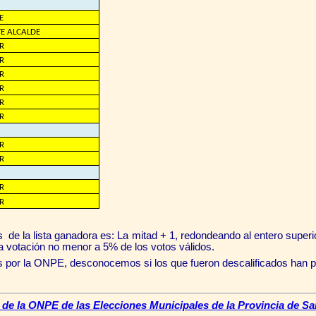
E
TE ALCALDE
R
R
R
R
R
R
R
R
R
R
de la lista ganadora es: La mitad + 1, redondeando al entero superi
a votación no menor a 5% de los votos válidos.
 por la ONPE, desconocemos si los que fueron descalificados han pr
de la ONPE de las Elecciones Municipales de la Provincia de Sa