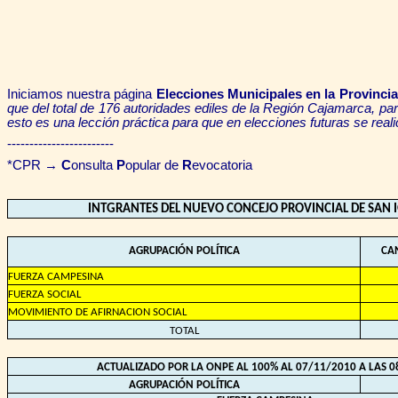
Iniciamos nuestra página
Elecciones Municipales en la Provinci
que del total de 176 autoridades ediles de la Región Cajamarca, pa
esto es una lección práctica para que en elecciones futuras se real
------------------------
*CPR →
C
onsulta
P
opular de
R
evocatoria
INTGRANTES DEL NUEVO CONCEJO PROVINCIAL DE SAN 
AGRUPACIÓN POLÍTICA
CA
FUERZA CAMPESINA
FUERZA SOCIAL
MOVIMIENTO DE AFIRNACION SOCIAL
TOTAL
ACTUALIZADO POR LA ONPE AL 100% AL 07/11/2010 A LAS 0
AGRUPACIÓN POLÍTICA