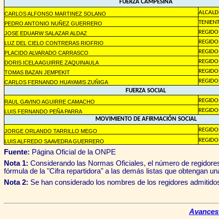
FUERZA CAMPESINA
ALCALD
CARLOS ALFONSO MARTINEZ SOLANO
TENIEN
PEDRO ANTONIO NUÑEZ GUERRERO
REGIDO
JOSE EDUARW SALAZAR ALDAZ
REGIDO
LUZ DEL CIELO CONTRERAS RIOFRIO
REGIDO
PLACIDO ALVARADO CARRASCO
REGIDO
DORIS ICELA AGUIRRE ZAQUINAULA
REGIDO
TOMAS BAZAN JEMPEKIT
REGIDO
CARLOS FERNANDO HUAYAMIS ZUÑIGA
FUERZA SOCIAL
REGIDO
RAUL GAVINO AGUIRRE CAMACHO
REGIDO
LUIS FERNANDO PEÑA PARRA
MOVIMIENTO DE AFIRMACIÓN SOCIAL
REGIDO
JORGE ORLANDO TARRILLO MEGO
REGIDO
LUIS ALFREDO SAAVEDRA GUERRERO
Fuente:
Página Oficial de la ONPE
Nota 1:
Considerando las Normas Oficiales, el número de regidores 
fórmula de la "Cifra repartidora" a
las demás listas que obtengan un
Nota 2
:
Se han considerado los nombres de los regidores admitidos
Avances 