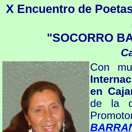
X Encuentro de Poetas
"SOCORRO BA
Ca
Con muc
Interna
en Caja
de la d
Promot
BARRAN