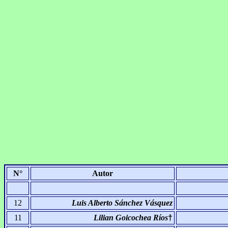
N°
Autor
12
Luis Alberto Sánchez Vásquez
11
Lilian Goicochea Ríos
†