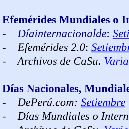
Efemérides
Mundiales o I
-
Díainternacionalde
:
Set
-
Efemérides 2.0
:
Setiemb
- Archivos de CaSu
.
Varia
Días Nacionales, Mundiale
-
DePerú.com:
Setiembre
-
Días Mundiales o Intern