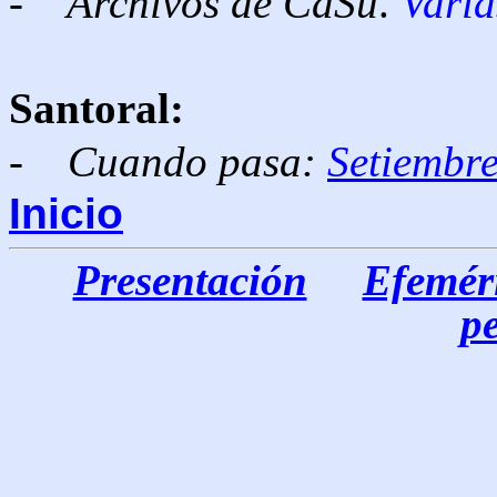
- Archivos de CaSu
.
Varia
Santoral:
-
Cuando pasa:
Setiembr
Inicio
Presentación
Efeméri
p