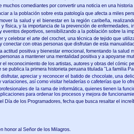
 muchos comediantes por convertir una noticia en una historia 
ciar a la población sobre esta patología que afecta a miles pe
over la salud y el bienestar en la región caribeña, realizand
y física, y la importancia de la prevención de enfermedades, i
y eventos deportivos, sensibilizando a la población sobre la impo
 y celebrar el arte del crochet, una técnica de tejido que util
y conectar con otras personas que disfrutan de esta manualidad
 actitud positiva y bienestar emocional, fomentando la salud m
las personas a mantener una mentalidad positiva y a apoyarse m
 el reconocimiento de los artistas, autores y obras del cómic pe
se publica la primera historieta peruana titulada "La familia P
disfrutar, apreciar y reconocer el batido de chocolate, una de
variaciones, así como visitar heladerías o cafeterías que lo ofr
rofesionales de la rama de informática, quienes tienen la func
 aplicaciones para ordenar los procesos y mejora de funcionami
 Día de los Programadores, fecha que busca resaltar el increíble
 en honor al Señor de los Milagros.