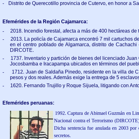
-
Distrito de Querecotillo provincia de Cutervo, en honor a S
Efemérides de la Región Cajamarca
:
-
2018. Incendio forestal, afecta a más de 400 hectáreas de 
-
2013. La policía de Cajamarca encontró 7 mil cartuchos de
en el centro poblado de Algamarca, distrito de Cachachi
DIRCOTE.
-
1737. Inventario y partición de bienes del licenciado Ju
Jocosbamba e Iracapampa ubicados en términos del pueblo
-
1712. Juan de Saldaña Pinedo, residente en la villa de 
pesos y dos reales. Además exige la entrega de 5 esclavo
-
1620. Fernando Trujillo y Roque Sijuela, litigando con A
Efemérides peruanas:
-
1992. Captura de Abimael Guzmán en Li
Nacional contra el Terrorismo (DIRCOTE) c
Dicha sentencia fue anulada en 2003 por el
secretos.