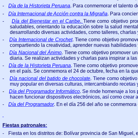
-
Día de la Historieta Peruana
. Para c
onmemorar el talento de
-
Día Internacional de Acción contra la Migraña
.
Para concien
-
Día del Bienestar en el Caribe
.
Tiene como objetivo prom
saludables, orientando la educación sobre la salud mental 
desarrollando diversas actividades, como talleres, charlas 
-
Día Internacional de Crochet
. Tiene como objetivo promover
compartiendo la creatividad, aprender nuevas habilidades 
-
Día Nacional del Ánimo
. Tiene como objetivo promover una
diaria. Se realizan actividades y charlas para inspirar a 
-
Día de la Historieta Peruana
. Tiene como objetivo promover
en el país. Se conmemora el 24 de octubre, fecha en la que 
-
Día nacional del batido de chocolate
.
Tiene como objetivo 
muy popular en diversas culturas, intercambiando recetas y 
-
Día del Programador Informático
.
Se rinde homenaje a los p
hacen funcionar dispositivos electrónicos, así como crear
-
Día del Programador
.
En el día 256 del año se conmemora el
Fiestas patronales:
-
Fiesta en los distritos de: Bolívar provincia de San Miguel,