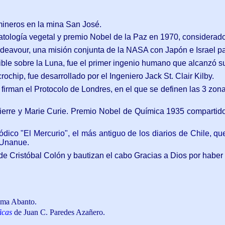
 mineros en la mina San José.
atología vegetal y premio Nobel de la Paz en 1970, considerado 
deavour, una misión conjunta de la NASA con Japón e Israel par
ible sobre la Luna, fue el primer ingenio humano que alcanzó su
ochip, fue desarrollado por el Ingeniero Jack St. Clair Kilby.
firman el Protocolo de Londres, en el que se definen las 3 zona
os Pierre y Marie Curie. Premio Nobel de Química 1935 comparti
ódico "El Mercurio", el más antiguo de los diarios de Chile, q
 Unanue.
 de Cristóbal Colón y bautizan el cabo Gracias a Dios por habe
ama Abanto.
icas
de Juan C. Paredes Azañero.