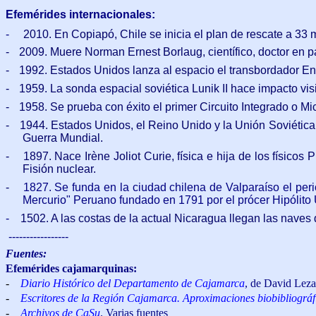
Efemérides internacionales:
-
2010. En Copiapó, Chile se inicia el plan de rescate a 33
-
2009. Muere Norman Ernest Borlaug, científico, doctor en p
-
1992. Estados Unidos lanza al espacio el transbordador En
-
1959. La sonda espacial soviética Lunik II hace impacto vis
-
1958. Se prueba con éxito el primer Circuito Integrado o Micr
-
1944. Estados Unidos, el Reino Unido y la Unión Soviética 
Guerra Mundial.
-
1897. Nace Irène Joliot Curie, física e hija de los físic
Fisión nuclear.
-
1827. Se funda en la ciudad chilena de Valparaíso el peri
Mercurio" Peruano fundado en 1791 por el prócer Hipólito
-
1502. A las costas de la actual Nicaragua llegan las naves
-----------------
Fuentes:
Efemérides cajamarquinas:
-
Diario Histórico del Departamento de Cajamarca
, de David Lez
-
Escritores de la Región Cajamarca. Aproximaciones biobibliográf
-
Archivos de CaSu
. Varias fuentes