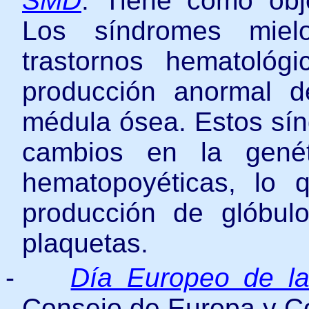
SMD
.
Tiene como obje
Los síndromes mielo
trastornos hematológ
producción anormal d
médula ósea. Estos sí
cambios en la genét
hematopoyéticas, lo q
producción de glóbulo
plaquetas.
-
Día Europeo de la
Consejo de Europa y C