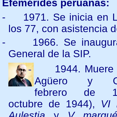
Efemérides peruanas:
-
1971. Se inicia en 
los 77, con asis­tencia
-
1966. Se inaugur
General de la SIP.
-
1944. Muere 
Agüero y
febrero de
octubre de 1944),
VI
Aulestia
y
V marqué