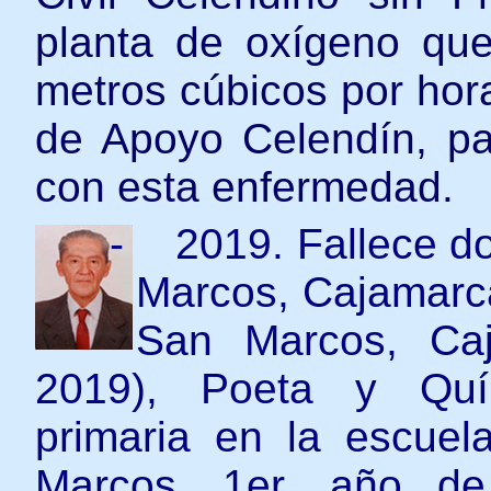
planta de oxígeno qu
metros cúbicos por hora
de Apoyo Celendín, par
con esta enfermedad.
-
2019. Fallece d
Marcos, Cajamarca
San Marcos, Ca
2019), Poeta y Quím
primaria en la escue
Marcos, 1er. año de