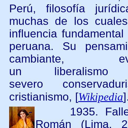
Perú, filosofía juríd
muchas de los cuales
influencia fundamental 
peruana. Su pensamie
cambiante, ev
un liberalism
severo conservad
cristianismo, [
Wikipedia
]
-
1935. Fal
Román (Lima, 2