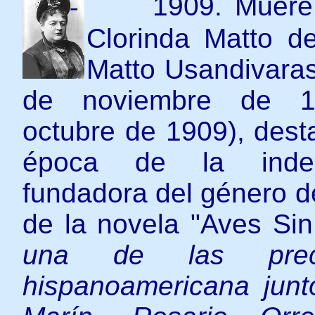
-
1909. Muere
Clorinda Matto de
Matto Usandivaras
de noviembre de 1
octubre de 1909),
dest
época de la indepe
fundadora del género de
de la novela "Aves Si
una de las prec
hispanoamericana jun