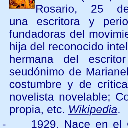
Rosario, 25 d
una escritora y peri
fundadoras del movimie
hija del reconocido int
hermana del escrito
seudónimo de Marianela
costumbre y de crític
novelista novelable; C
propia, etc.
Wikipedia
.
-
1929. Nace en el C