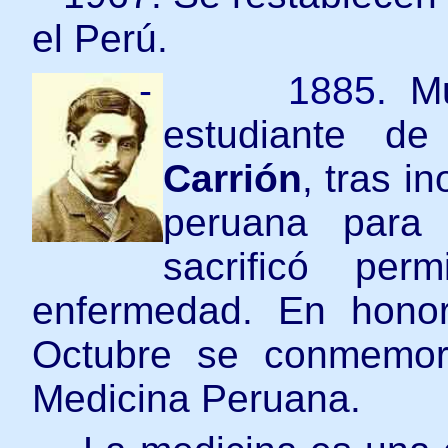
el Perú.
- 1885.
M
estudiante d
Carrión
, tras i
peruana para 
sacrificó per
enfermedad. En hono
Octubre se conmemor
Medicina Peruana.