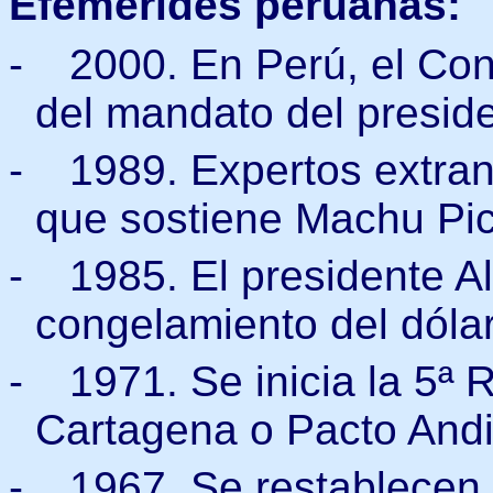
Efemérides peruanas:
-
2000. En Perú, el Co
del mandato del preside
-
1989. Expertos extran
que sostiene Machu Pi
-
1985. El presidente A
congelamiento del dólar
-
1971. Se inicia la 5ª
Cartagena o Pacto Andi
-
1967. Se restablecen 