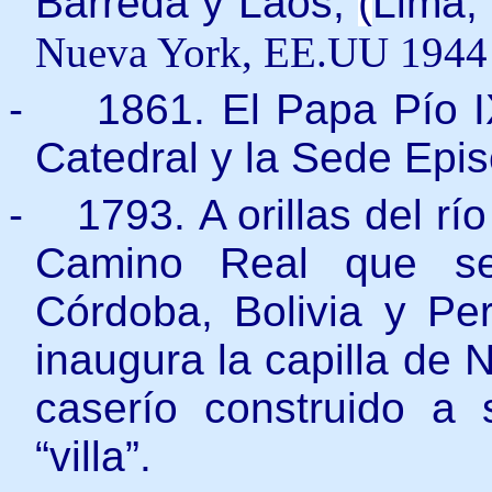
Barreda y Laos,
(
Lima,
Nueva York, EE.UU 1944 
-
1861. El Papa Pío I
Catedral y la Sede Epis
-
1793. A orillas del rí
Camino Real que se 
Córdoba, Bolivia y Perú
inaugura la capilla de 
caserío construido a 
“villa”.