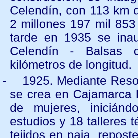
Celendín, con 113 km d
2 millones 197 mil 85
tarde en 1935 se inau
Celendín - Balsas 
kilómetros de longitud.
-
1925. Mediante Res
se crea en Cajamarca l
de mujeres, inicián
estudios y 18 talleres 
tejidos en paja, repost