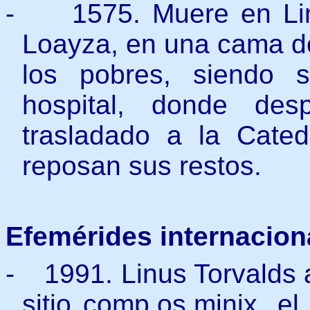
-
1575. Muere en Li
Loayza,
en una cama de
los pobres, siendo s
hospital, donde des
trasladado a la Cate
reposan sus restos.
Efemérides internacion
-
1991. Linus Torvalds 
sitio comp.os.minix, el