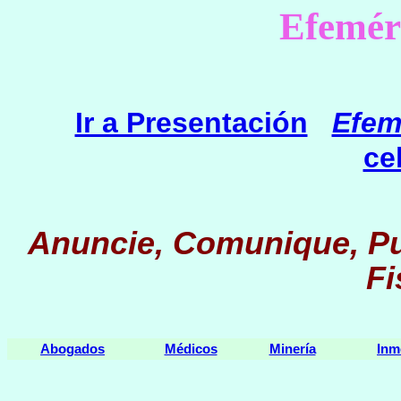
Efemér
Ir a Presentación
Efem
ce
Anuncie, Comunique, Pu
Fi
Abogados
Médicos
Minería
Inm