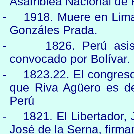
Asamblea Nacional de R
-
1918. Muere en Lima,
Gonzáles Prada.
-
1826. Perú asi
convocado por Bolívar.
-
1823.22. El congreso
que Riva Agüero es de
Perú
-
1821. El Libertador, 
José de la Serna, firma