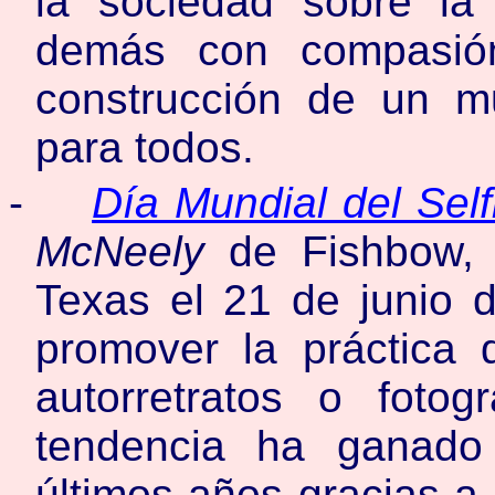
la sociedad sobre la 
demás con compasión
construcción de un m
para todos.
-
Día Mundial del Self
McNeely
de Fishbow, R
Texas el 21 de junio 
promover la práctica d
autorretratos o foto
tendencia ha ganado
últimos años gracias a 