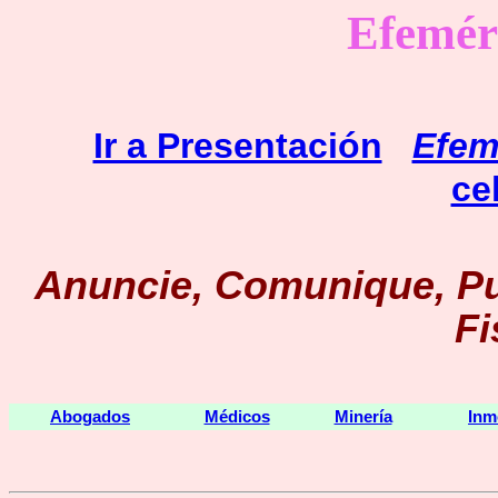
Efemér
Ir a Presentación
Efem
ce
Anuncie, Comunique, Pu
Fi
Abogados
Médicos
Minería
Inm