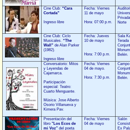
Cine Club:
“Cara
Fecha: Viernes
Auditor
Cortada”
11 de mayo
Univer
Privada
Ingreso libre
Hora: 07:00 p.m.
Norte
Cine Club: Ciclo
Fecha: Jueves
Sala K
Musicales.
“The
10 de mayo
Terada 
Wall”
de Alan Parker
Conjun
(1982).
Monume
Hora: 7:00 p.m.
Belén.
Ingreso libre
Conversatorio: Mitos
Fecha: Viernes
Campo 
y Leyendas de
04 de mayo.
Conjun
Cajamarca.
Monume
Hora: 7:30 p.m.
Belén.
Participación
especial: Teatro:
Cuarto Menguante.
Música: Jose Alberto
Osorio Villanueva y
Kimera Pav.
Presentación del
Fecha: Viernes
Salón
libro
"Los Ecos de
04 de mayo
Consist
mi Voz"
del poeta
Ex Pal