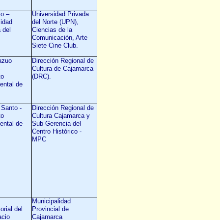
io –
Universidad Privada
sidad
del Norte (UPN),
 del
Ciencias de la
Comunicación, Arte
Siete Cine Club.
azuo
Dirección Regional de
‐
Cultura de Cajamarca
to
(DRC).
ntal de
Santo -
Dirección Regional de
to
Cultura Cajamarca y
ntal de
Sub-Gerencia del
Centro Histórico -
MPC
Municipalidad
orial del
Provincial de
acio
Cajamarca