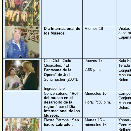
Día Internacional de
Viernes 18
Visitas
a los 
los Museos
Cajama
Cine Club: Ciclo
Jueves 17
Sala K
Musicales.
“El
Terad
7:00 p.m.
Fantasma de la
Conjun
Opera”
de Joel
Monume
Schumacher (2004).
Belén
I
ngreso libre
Conversatorio:
“Rol
Miércoles 16
Campos
del museo en el
Conjun
Hora: 7:30 p.m.
desarrollo de la
Monume
región”
por el
Día
Belén.
Internacional de los
Museos.
Fiesta Patronal:
San
Martes 15 –
Yonán
Isidro Labrador.
miércoles 16
Contum
Bellavi