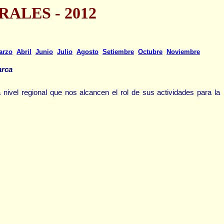
LES - 2012
arzo
Abril
Junio
Julio
Agosto
Setiembre
Octubre
Noviembre
arca
 a nivel regional que nos alcancen el rol de sus actividades para la