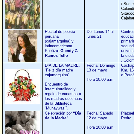
/ Sucre
Celendí
Sitaco
Cajab
Recital de poesía
Del Lunes 14 al
Centro
peruana
lunes 21
educat
(cajamarquina) y
primari
latinoamericana.
secund
Poetiza:
Glendy Z.
univer
Ramos Tello
la ciud
, Colo
DÍA DE LA MADRE.
Fecha: Domingo
Cocha
“Feliz día madre
13 de mayo
Km. 16 
cajamarquina”
a Porc
Hora 10:00 a.m.
Encuentro de
Interculturalidad y
regalo de canastas a
las madres quechuas
de la Biblioteca
“Munaywasi”.
Celebración por
“Día
Fecha: Sábado
Plazue
de la Madre”.
12 de mayo
Pedro
Hora 10:00 a.m.