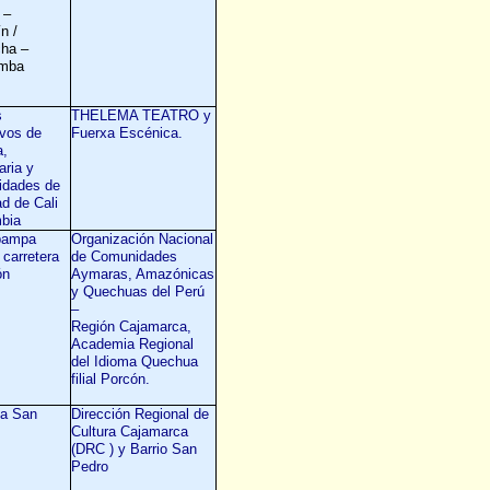
 –
n /
cha –
amba
s
THELEMA TEATRO y
ivos de
Fuerxa Escénica.
a,
aria y
sidades de
ad de Cali
mbia
pampa
Organización Nacional
carretera
de Comunidades
ón
Aymaras, Amazónicas
y Quechuas del Perú
–
Región Cajamarca,
Academia Regional
del Idioma Quechua
filial Porcón.
la San
Dirección Regional de
Cultura Cajamarca
(DRC ) y Barrio San
Pedro