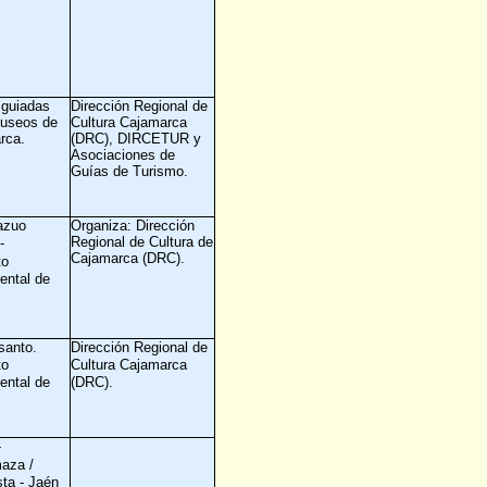
 guiadas
Dirección Regional de
museos de
Cultura Cajamarca
rca.
(DRC), DIRCETUR y
Asociaciones de
Guías de Turismo.
azuo
Organiza: Dirección
Regional de Cultura de
a
‐
Cajamarca (DRC).
to
ntal de
anto.
Dirección Regional de
to
Cultura Cajamarca
ntal de
(DRC).
‐
aza /
sta
Jaén
‐