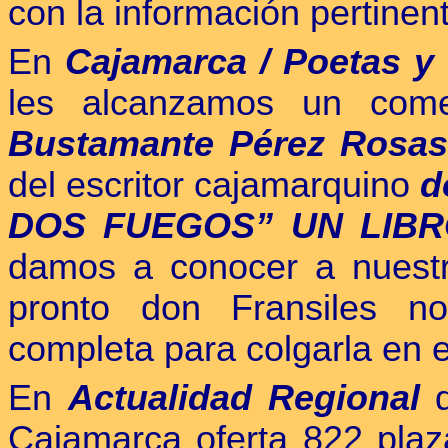
con la información pertinen
En
Cajamarca / Poetas y 
les alcanzamos un com
Bustamante Pérez Rosa
del escritor cajamarquino
d
DOS FUEGOS” UN LIBR
damos a conocer a nuestr
pronto don Fransiles n
completa para colgarla en e
En
Actualidad Regional
d
Cajamarca oferta 822 pla