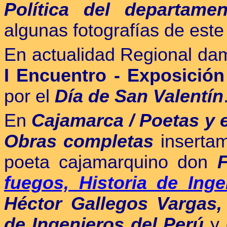
Política del departam
algunas fotografías de este
En actualidad Regional dam
I Encuentro - Exposició
por el
Día de San Valentín
E
n
Cajamarca / Poetas y e
Obras completas
insertam
poeta cajamarquino don
F
fuegos, Historia de Inge
Héctor Gallegos Vargas,
de Ingenieros del Perú
y 