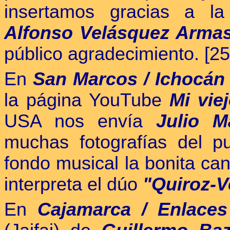
insertamos gracias a l
Alfonso Velásquez Arma
público agradecimiento. [25
En
San Marcos / Ichocán 
la página YouTube
Mi vie
USA nos envía
Julio M
muchas fotografías del p
fondo musical la bonita ca
interpreta el dúo
"Quiroz-V
En
Cajamarca / Enlace