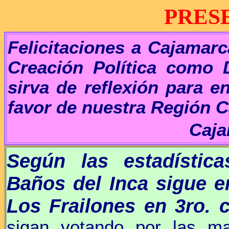
PRES
Felicitaciones a Cajamarc
Creación Política como 
sirva de reflexión para 
favor de nuestra Región 
Caja
Según las estadística
B
años del Inca sigue e
Los Frailones en 3ro. 
sigan votando por las m