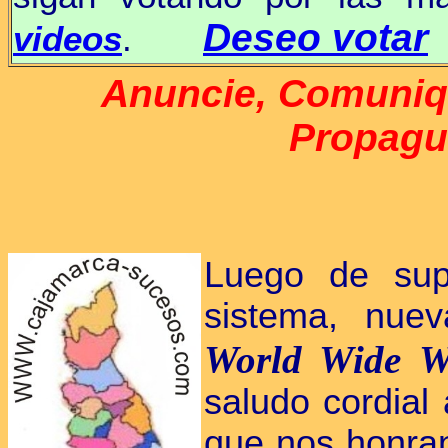
Deseo votar
videos
.
Anuncie, Comuniq
Propague
Luego de supe
sistema, nue
World Wide
W
saludo cordial
que nos honran