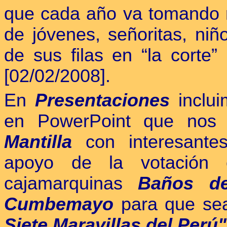
que cada año va tomando m
de jóvenes, señoritas, niñ
de sus filas en “la cort
[02/02/2008].
En
Presentaciones
inclui
en PowerPoint que nos
Mantilla
con interesantes
apoyo de la votación e
cajamarquinas
Baños de
Cumbemayo
para que sea
Siete Maravillas del Perú"