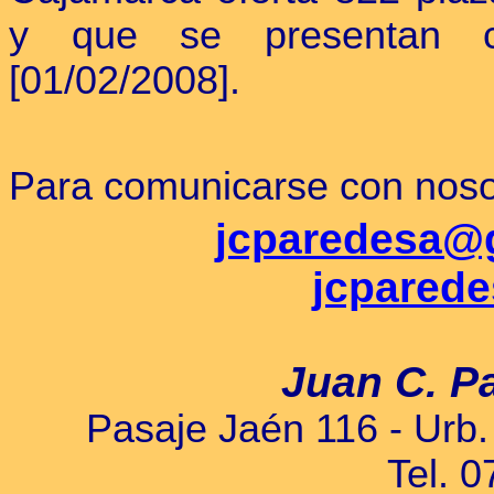
y que se presentan c
[01/02/2008].
Para comunicarse con nosotr
jcparedesa@
jcpared
Juan C. P
Pasaje Jaén 116 - Urb.
Tel. 