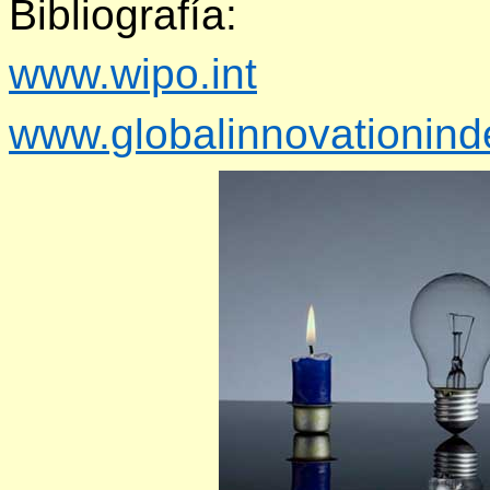
Bibliografía:
www.wipo.int
www.globalinnovationind