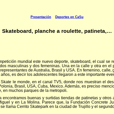
Presentación
Deportes en CaSu
Skateboard, planche a roulette, patineta,…
etición mundial este nuevo deporte, skateboard, el cual se rea
dos masculinas y dos femeninas. Una en la calle y otra en el 
representantes de Australia, Brasil y USA. En femenino, calle,
ños, es decir los adolescentes llegaron a este importante even
Skate le monde, en el canal TV5, donde nos muestran el desarro
Polonia, Brasil, USA, Cuba, Mexico. Además, es preciso mencio
e, en muchos parques de la metropoli.
a encontramos buenas y surtidas tiendas de patinetas y otros a
Miguel y en La Molina. Parece que, la Fundación Concrete Jung
 se llama Cerrito Skatepark en la ciudad de Trujillo y el segun