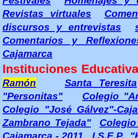
Festivales
Homenajes y d
Revistas virtuales
Coment
discursos y entrevistas
Comentarios y Reflexione
Cajamarca
Instituciones Educativa
Ramón
Santa Teresita
"Personitas"
Colegio "A
Colegio "José Gálvez"-Caj
Zambrano Tejada"
Colegio
Cajamarca - 2011
I.S.E.P. 