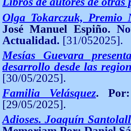
Libros de autores de otras
Olga Tokarczuk, Premio 
José Manuel Espiño.
No
Actualidad.
[31/052025].
Mesías Guevara present
desarrollo desde las regio
[30/05/2025].
Familia Velásquez
. Por
[29/05/2025].
Adioses. Joaquín Santolall
Memoriam Por: Daniel Sá