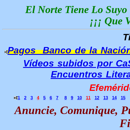
El Norte Tiene Lo Suyo
¡¡¡ Que V
T
Pagos Banco de la Nació
Vídeos subidos por Ca
Encuentros Litera
Efemérid
1
2
3
4
5
6
7
8
9
10
11
12
13
14
15
Anuncie, Comunique, Pu
Fi