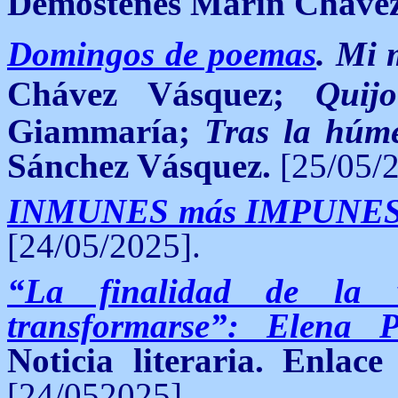
Demóstenes Marín Cháve
Domingos de poemas
.
Mi 
Chávez Vásquez;
Quij
Giammaría;
Tras la húm
Sánchez Vásquez.
[25/05/2
INMUNES más IMPUNE
[24/05/2025].
“La finalidad de la 
transformarse”: Elena 
Noticia literaria. Enla
[24/052025].