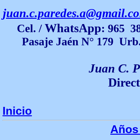
juan.c.paredes.a@gmail.c
WhatsApp
Cel. /
: 965 3
Pasaje Jaén N° 179 Urb
Juan C. P
Direc
Inicio
Años 