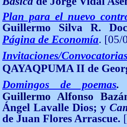
Básica
de Jorge Vidal Asen
Plan para el nuevo contr
Guillermo Silva R. D
Página de Economía
.
[05/0
Invitaciones/Convocatoria
QAYAQPUMA II de George
Domingos de poemas
Guillermo Alfonso Baz
Ángel Lavalle Dios; y
Cam
de Juan Flores Arrascue.