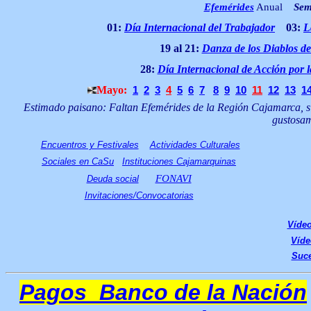
Efemérides
Anual
Sem
01:
Día Internacional del Trabajador
03:
L
19 al 21:
Danza de los Diablos d
28:
Día Internacional de Acción por l
Mayo
:
1
2
3
4
5
6
7
8
9
10
11
12
13
1
Estimado paisano: Faltan Efemérides de la Región Cajamarca, si t
gustosam
Encuentros y Festivales
Actividades Culturales
Sociales en CaSu
Instituciones Cajamarquinas
FONAVI
Deuda social
Invitaciones/Convocatorias
Víde
Víde
Suce
Pagos Banco de la Nación