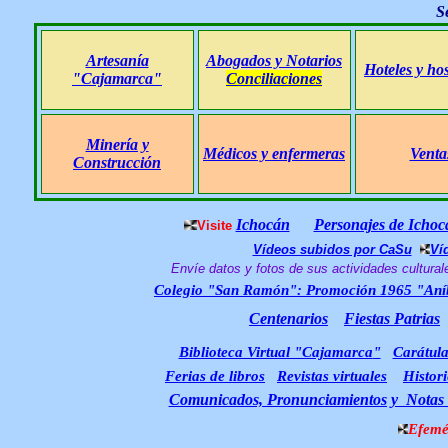
S
Artesanía
Abogados y Notarios
Hoteles y ho
"Cajamarca"
Conciliaciones
Minería y
Médicos y enfermeras
Venta
Construcción
Ichocán
Personajes de Ichoc
Visite
Vídeos subidos por CaSu
Ví
Envíe datos y fotos de sus actividades cultural
Colegio "San Ramón": Promoción 1965 "Aní
Centenarios
Fiestas Patrias
Biblioteca Virtual "Cajamarca
"
Carátula
Ferias de libros
Revistas virtuales
Histori
Comunicados, Pronunciamientos y Notas 
Efemé