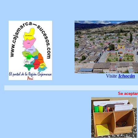
"Declar
Visite
Ichocán
Expresamo
Se acepta