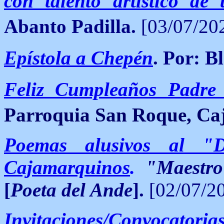
con talento artístico de 
Abanto Padilla.
[03/07/202
Epístola a Chepén
. Por: B
Feliz Cumpleaños Padre 
Parroquia San Roque, Ca
Poemas alusivos al "
Cajamarquinos
.
"Maestro
[
Poeta del Ande
].
[02/07/20
Invitaciones/Convocatoria