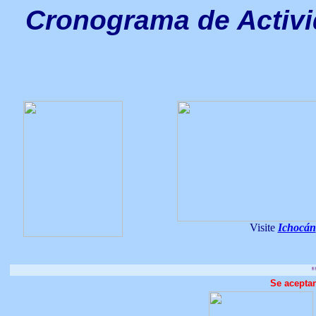
Cronograma de Activi
"Declaran 
Visite
Ichocán
"¡Feliz Día d
Se acepta