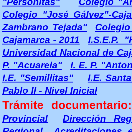
"Personitas"
Colegio "A
Colegio "José Gálvez"-Caj
Zambrano Tejada"
Colegio
Cajamarca - 2011
I.S.E.P. 
Universidad Nacional de Ca
P. "Acuarela"
I. E. P. "Ant
I.E. "Semillitas"
I.E. Santa
Pablo II - Nivel Inicial
Trámite documentario:
Provincial
Dirección Re
Regional
Acreditaciones 