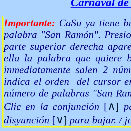
Carnaval de
Importante:
CaSu ya tiene b
palabra "San Ramón". Presio
parte superior derecha apar
ella la palabra que quiere 
inmediatamente salen 2 núm
indica el orden del cursor e
número de palabras "San Ram
∧
]
Clic en la conjunción
[
p
∨
]
disyunción
[
para bajar. / j