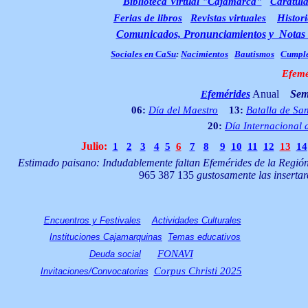
Biblioteca Virtual "Cajamarca
"
Carátula
Ferias de libros
Revistas virtuales
Histori
Comunicados, Pronunciamientos y Notas 
Sociales en CaSu
:
Nacimientos
Bautismos
Cumpl
Efemé
femérides
Anual
Sem
E
06:
Día del Maestro
13:
Batalla de Sa
20:
Día Internacional 
Julio
:
1
2
3
4
5
6
7
8
9
10
11
12
13
14
Estimado paisano: Indudablemente faltan Efemérides de la Región C
965 387 135
gustosamente las inserta
Encuentros y Festivales
Actividades Culturales
Instituciones Cajamarquinas
Temas educativos
FONAVI
Deuda social
Corpus Christi 2025
Invitaciones/Convocatorias