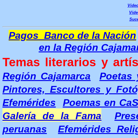
Víde
Víde
Suce
Pagos Banco de la Nación
en la Región Cajama
Temas literarios y artís
Región Cajamarca
Poetas 
Pintores, Escultores y Fot
Efemérides
Poemas en Ca
Galería de la Fama
Pres
peruanas
Efemérides Reli