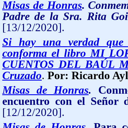
Misas de Honras
. Conmem
Padre de la Sra. Rita G
[13/12/2020].
Si hay una verdad que 
conforma el libro MI
CUENTOS DEL BAÚL MÁG
Cruzado
.
Por: Ricardo Ay
Misas de Honras
.
Conm
encuentro con el Señor 
[12/12/2020].
Misas de Honras
.
Para c