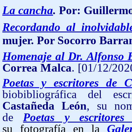
La cancha
.
Por: Guillermo
Recordando al inolvidab
mujer. Por Socorro Barra
Homenaje al Dr. Alfonso 
Correa Malca
. [01/12/202
Poetas y escritores de 
biobibliográfica del esc
Castañeda León
, su no
de
Poetas y escritore
su fotografía en la
Gale