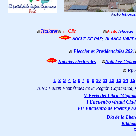
Visite
Ichocá
Titulares
← Clic
Visite
Ichocán
NOCHE DE PAZ
;
BLANCA NAVID
Elecciones Presidenciales 2021
Noticias electorales
Noticias: Cajam
Efe
1
2
3
4
5
6
7
8
9
10
11
12
13
14
15
N.R.: Faltan Efemérides de la Región Cajamarca, si 
V Feria del Libro "Caja
I Encuentro virtual
Ciud
VII Encuentro de Poetas y Es
Día de la Lite
Bibliot
R