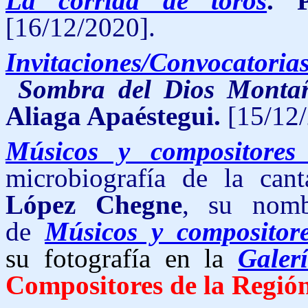
La corrida de toros
. 
[16/12/2020].
Invitaciones/Convocatoria
Sombra del Dios Monta
Aliaga Apaéstegui.
[15/12/
Músicos y compositores
microbiografía de la can
López Chegne
, su nomb
de
Músicos y compositor
su fotografía en la
Galer
Compositores de la Regió