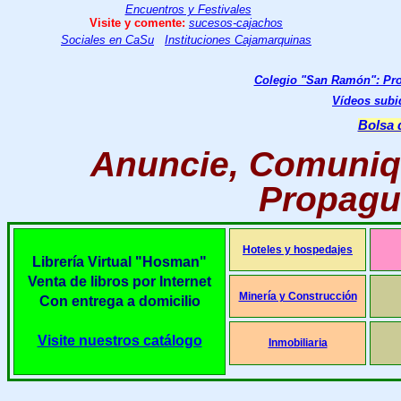
Encuentros y Festivales
Visite y comente:
sucesos-cajachos
Sociales en CaSu
Instituciones Cajamarquinas
Colegio "San Ramón": Pr
Vídeos subi
Bolsa 
Anuncie, Comuniq
Propague
Hoteles y hospedajes
Librería Virtual "Hosman"
Venta de libros por Internet
Minería y Construcción
Con entrega a domicilio
Visite nuestros catálogo
Inmobiliaria