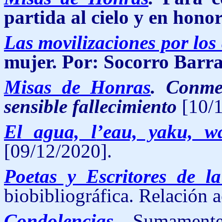
partida al cielo y en hono
Las movilizaciones por lo
mujer. Por: Socorro Barr
Misas de Honras
. Conme
sensible fallecimiento
[10/1
El agua, l
’
eau, yaku, wá
[09/12/2020].
Poetas y Escritores de 
biobibliográfica. Relación 
Condolencias
.
Sumamente