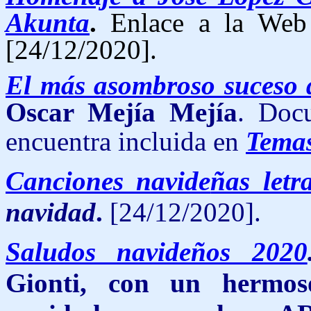
Akunta
.
Enlace a la We
[24/12/2020].
El más asombroso suceso d
Oscar Mejía Mejía
. Doc
encuentra incluida en
Temas
Canciones navide
ñas let
navidad
.
[24/12/2020].
Saludos navideños 2020
Gionti, con un hermos