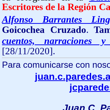
Escritores de la Región C
Alfonso Barrantes Lin
Goicochea Cruzado
.
Tamb
cuentos, narraciones 
[28/11/2020].
Para comunicarse con nosotr
juan.c.paredes
jcpared
Juan C. P