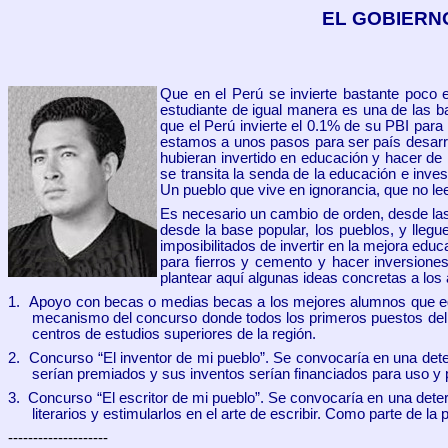
EL GOBIERNO
Que en el Perú se invierte bastante poco 
estudiante de igual manera es una de las ba
que el Perú invierte el 0.1% de su PBI para
estamos a unos pasos para ser país desarrol
hubieran invertido en educación y hacer de l
se transita la senda de la educación e inve
Un pueblo que vive en ignorancia, que no lee
Es necesario un cambio de orden, desde las b
desde la base popular, los pueblos, y llegue
imposibilitados de invertir en la mejora edu
para fierros y cemento y hacer inversione
plantear aquí algunas ideas concretas a los 
1.
Apoyo con becas o medias becas a los mejores alumnos que egre
mecanismo del concurso donde todos los primeros puestos del d
centros de estudios superiores de la región.
2.
Concurso “El inventor de mi pueblo”. Se convocaría en una dete
serían premiados y sus inventos serían financiados para uso y
3.
Concurso “El escritor de mi pueblo”. Se convocaría en una determ
literarios y estimularlos en el arte de escribir. Como parte de la
--------------------