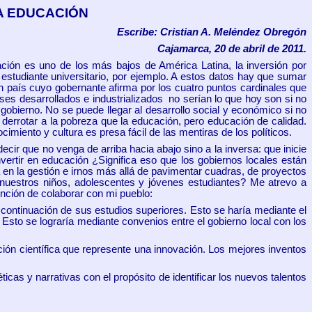
LA EDUCACIÓN
Escribe: Cristian A. Meléndez Obregón
Cajamarca, 20 de abril de 2011.
ión es uno de los más bajos de América Latina, la inversión por
 estudiante universitario, por ejemplo. A estos datos hay que sumar
un país cuyo gobernante afirma por los cuatro puntos cardinales que
es desarrollados e industrializados no serían lo que hoy son si no
 gobierno. No se puede llegar al desarrollo social y económico si no
 derrotar a la pobreza que la educación, pero educación de calidad.
imiento y cultura es presa fácil de las mentiras de los políticos.
cir que no venga de arriba hacia abajo sino a la inversa: que inicie
invertir en educación ¿Significa eso que los gobiernos locales están
ia en la gestión e irnos más allá de pavimentar cuadras, de proyectos
 nuestros niños, adolescentes y jóvenes estudiantes? Me atrevo a
tención de colaborar con mi pueblo:
ontinuación de sus estudios superiores. Esto se haría mediante el
sto se lograría mediante convenios entre el gobierno local con los
ción científica que represente una innovación. Los mejores inventos
cas y narrativas con el propósito de identificar los nuevos talentos