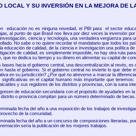
 LOCAL Y SU INVERSIÓN EN LA MEJORA DE 
en educación no es ninguna novedad, el PBI para el sector educac
jas, al punto de que Brasil nos lleva por diez veces la inversión por
 investigación, ciencia y tecnología, una verdadera vergüenza para 
lado. No sabe o no quiere recordar el mandatario que todos los país
a educación de calidad, de la ciencia e investigación una política de
stigación de calidad, es simplemente imposible, no hay otra ruta para
, que no dedica su tiempo y su dinero en alimentar su capital de conoc
ases hacia el gobierno central, una descentralización al revés, es de
n hasta el gobierno. Si el gobierno central no invierte lo que debe 
cativa en su jurisdicción? ¿Por qué no atreverse a marcar la diferenc
s significativas en el capital humano más importante que tenemos:
alcaldes y sus regidores de los distritos y provincias, con la sana in
sen de educación secundaria con el propósito de ayudarles en la c
istrito o provincia compitan para un número determinado de becas. E
rminada fecha del año a una exposición de los trabajos de investiga
 provecho de la comunidad.
inada fecha del año a un concurso de composiciones literarias, poéti
 premiación sería la publicación de los mejores trabajos.