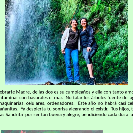
te Madre, de las dos es su cumpleaños y ella con tanto amor se
taminar con basurales el mar. No talar los árboles fuente del ag
maquinarias, celulares, ordenadores. Este año no habrá casi ce
nitas. Ya despierta tu sonrisa alegrando el existir. Tus hijos, t
s Sandrita por ser tan buena y alegre, bendiciendo cada día a la t