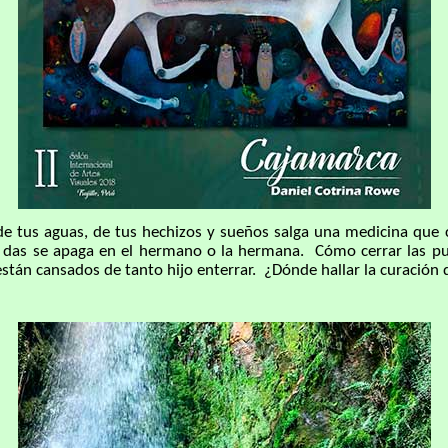
s aguas, de tus hechizos y sueños salga una medicina que cur
e das se apaga en el hermano o la hermana. Cómo cerrar las pue
 están cansados de tanto hijo enterrar. ¿Dónde hallar la curación