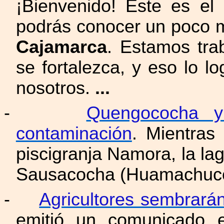
¡Bienvenido! Éste es e
podrás conocer un poco 
Cajamarca
. Estamos tr
se fortalezca, y eso lo 
nosotros.
...
-
Quengococha y
contaminación
. Mientra
piscigranja Namora, la 
Sausacocha (Huamachuco
-
Agricultores sembrará
emitió un comunicado 