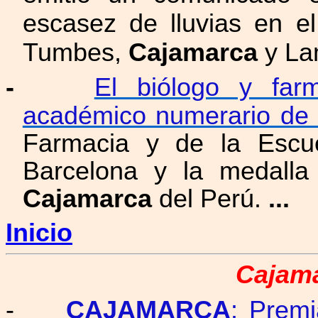
escasez de lluvias en el
Tumbes,
Cajamarca
y La
-
El biólogo y far
académico numerario d
Farmacia y de la Escue
Barcelona y la medalla
Cajamarca
del Perú.
...
Inicio
Cajama
-
CAJAMARCA
: Prem