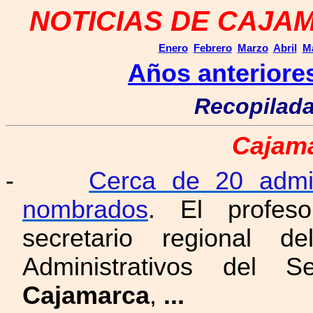
NOTICIAS DE CAJAM
Enero
Febrero
Marzo
Abril
M
Años anteriore
Recopilada
Cajama
-
Cerca de 20 admin
nombrados
. El profes
secretario regional d
Administrativos del
Cajamarca
,
...