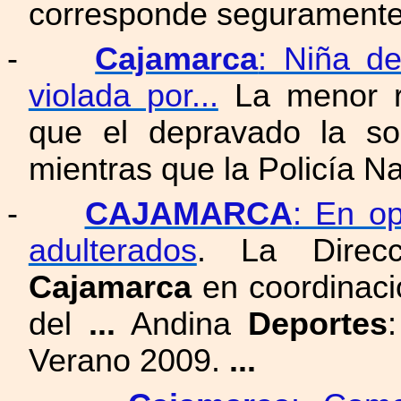
corresponde seguramente
-
Cajamarca
: Niña d
violada por...
La menor re
que el depravado la so
mientras que la Policía Na
-
CAJAMARCA
: En o
adulterados
. La Direc
Cajamarca
en coordinaci
del
...
Andina
Deportes
Verano 2009.
...