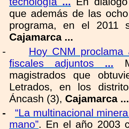
tecnología
...
En diálogo 
que además de las ocho 
programa, en el 2011 s
Cajamarca
...
-
Hoy CNM proclama a
fiscales adjuntos
...
Mi
magistrados que obtuv
Letrados, en los distri
Áncash (3),
Cajamarca
...
-
“La multinacional minera
mano”
. En el año 2003 