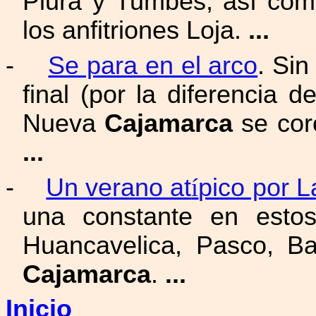
Piura y Tumbes; así com
los anfitriones Loja.
...
-
Se para en el arco
. Sin
final (por la diferencia d
Nueva
Cajamarca
se cor
...
-
Un verano at
í
pico por L
una constante en esto
Huancavelica, Pasco, B
Cajamarca
.
...
Inicio