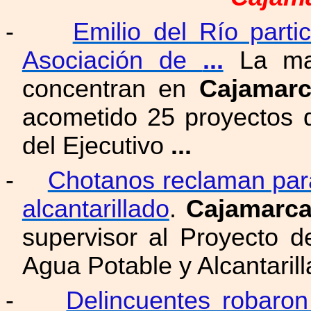
-
Emilio del Río parti
Asociación de
...
La may
concentran en
Cajamar
acometido 25 proyectos 
del Ejecutivo
...
-
Chotanos reclaman para
alcantarillado
.
Cajamarc
supervisor al Proyecto 
Agua Potable y Alcantaril
-
Delincuentes robaron