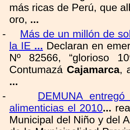
más ricas de Perú, que al
oro,
...
-
Más de un millón de sol
la IE
...
Declaran en emerg
Nº 82566, “glorioso 10
Contumazá
Cajamarca
, 
...
-
DEMUNA entregó 
alimenticias el 2010
...
rea
Municipal del Niño y del