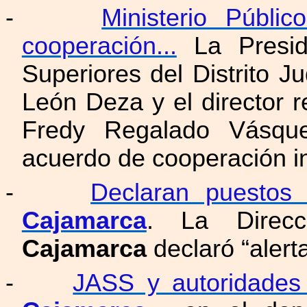
-
Ministerio Públi
cooperación...
La Presid
Superiores del Distrito J
León Deza y el director 
Fredy Regalado Vásquez
acuerdo de cooperación in
-
Declaran puestos 
Cajamarca
. La Direc
Cajamarca
declaró “alert
-
JASS y autoridades 