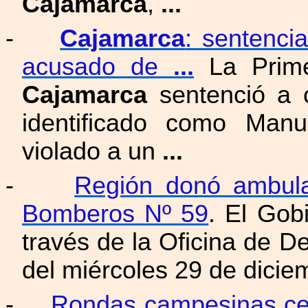
Cajamarca
,
...
-
Cajamarca
: sentenci
acusado de
...
La Prime
Cajamarca
sentenció a 
identificado como Manu
violado a un
...
-
Región donó ambul
Bomberos Nº 59
. El Gob
través de la Oficina de 
del miércoles 29 de dicie
-
Rondas campesinas cel