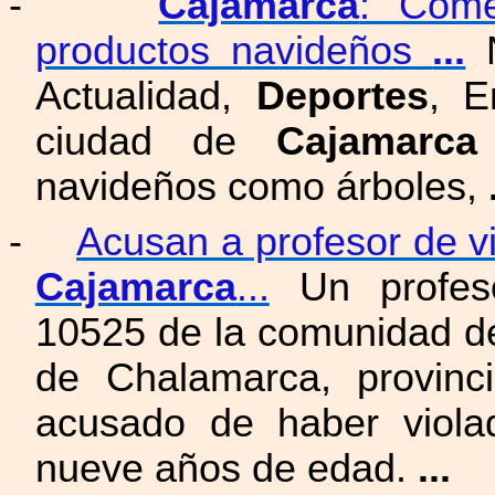
-
Cajamarca
: Come
productos navideños
...
N
Actualidad,
Deportes
, E
ciudad de
Cajamarca
navideños como árboles,
-
Acusan a profesor de v
Cajamarca
...
Un profeso
10525 de la comunidad de 
de Chalamarca, provin
acusado de haber viol
nueve años de edad.
...