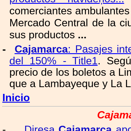
comerciantes ambulantes 
Mercado Central de la c
sus productos
...
-
Cajamarca
: Pasajes in
del 150% - Title1
. Segú
precio de los boletos a L
que a Lambayeque y La Lib
Inicio
Cajama
-
Diresa
Cajamarca
apo