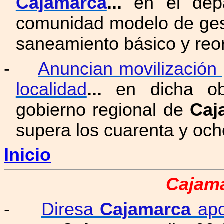
Cajamarca
...
en el dep
comunidad modelo de gest
saneamiento básico y reo
-
Anuncian movilización 
localidad
...
en dicha obr
gobierno regional de
Caj
supera los cuarenta y och
Inicio
Cajama
-
Diresa
Cajamarca
apo