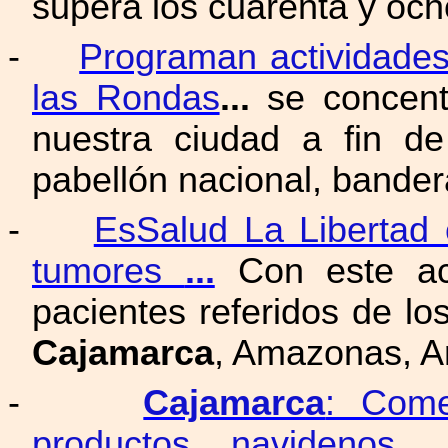
supera los cuarenta y och
-
Programan actividades
las Rondas
...
se concent
nuestra ciudad a fin de
pabellón nacional, bande
-
EsSalud La Libertad 
tumores
...
Con este ace
pacientes referidos de l
Cajamarca
, Amazonas, 
-
Cajamarca
: Come
productos navideņos...