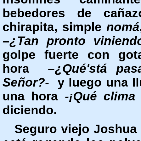
bebedores de cañaz
chirapita, simple
nomá
–¿Tan pronto viniendo
golpe fuerte con got
hora
–¿Qué'stá pas
Señor?
- y luego una l
una hora
-¡Qué clim
diciendo.
Seguro viejo Joshua