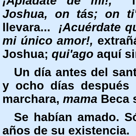
¡Apiádate de mí!,
ll
Joshua, on tás; on ti
llevara...
¡Acuérdate q
mi único amor!,
extrañá
Joshua;
qui'ago
aquí sin
Un día antes del sa
y ocho días después 
marchara,
mama
Beca s
Se habían amado. Só
años de su existencia.