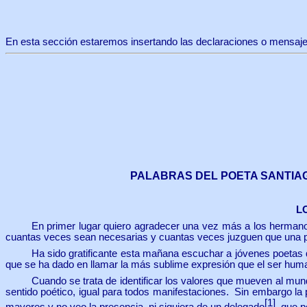
En esta sección estaremos insertando las declaraciones o mensajes
PALABRAS DEL POETA SANTIA
L
En primer lugar quiero agradecer una vez más a los herman
cuantas veces sean necesarias y cuantas veces juzguen que una pal
Ha sido gratificante esta mañana escuchar a jóvenes poetas 
que se ha dado en llamar la más sublime expresión que el ser huma
Cuando se trata de identificar los valores que mueven al mu
sentido poético, igual para todos manifestaciones. Sin embargo l
[1]
mayores y no veo la presencia, ni siquiera de un delegado
, que p