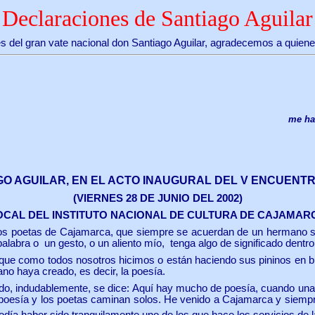
Declaraciones de Santiago Aguilar
 del gran vate nacional don Santiago Aguilar, agradecemos a quienes
me hac
GO AGUILAR, EN EL ACTO INAUGURAL DEL V ENCUENT
(VIERNES 28 DE JUNIO DEL 2002)
OCAL DEL INSTITUTO NACIONAL DE CULTURA DE CAJAMAR
os poetas de Cajamarca, que siempre se acuerdan de un hermano suy
abra o un gesto, o un aliento mío, tenga algo de significado dentro
que como todos nosotros hicimos o están haciendo sus pininos en bu
no haya creado, es decir, la poesía.
ndo, indudablemente, se dice: Aquí hay mucho de poesía, cuando una
a poesía y los poetas caminan solos. He venido a Cajamarca y siemp
odía haber sido tranquilamente uno de los que hace los servicios de la