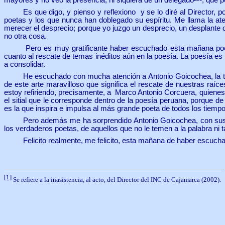
Es que digo, y pienso y reflexiono y se lo diré al Director,
poetas y los que nunca han doblegado su espíritu. Me llama la at
merecer el desprecio; porque yo juzgo un desprecio, un desplante 
no otra cosa.
Pero es muy gratificante haber escuchado esta mañana po
cuanto al rescate de temas inéditos aún en la poesía. La poesía e
a consolidar.
He escuchado con mucha atención a Antonio Goicochea, la te
de este arte maravilloso que significa el rescate de nuestras raí
estoy refiriendo, precisamente, a Marco Antonio Corcuera, quienes 
el sitial que le corresponde dentro de la poesía peruana, porque d
es la que inspira e impulsa al más grande poeta de todos los tiempo
Pero además me ha sorprendido Antonio Goicochea, con sus p
los verdaderos poetas, de aquellos que no le temen a la palabra n
Felicito realmente, me felicito, esta mañana de haber escuc
[1]
Se refiere a la inasistencia, al acto, del Director del INC de Cajamarca
(2002)
.