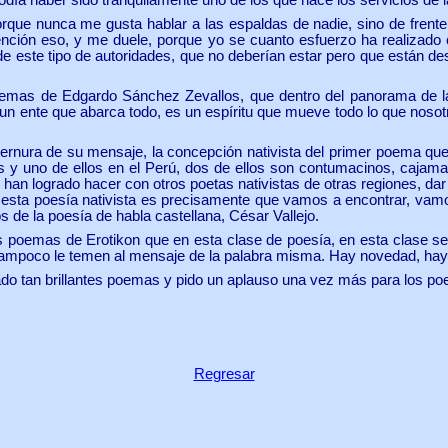
 porque nunca me gusta hablar a las espaldas de nadie, sino de frent
ención eso, y me duele, porque yo se cuanto esfuerzo ha realizado o
de este tipo de autoridades, que no deberían estar pero que están d
emas de Edgardo Sánchez Zevallos, que dentro del panorama de l
s un ente que abarca todo, es un espíritu que mueve todo lo que nos
rnura de su mensaje, la concepción nativista del primer poema que
ces y uno de ellos en el Perú, dos de ellos son contumacinos, cajama
han logrado hacer con otros poetas nativistas de otras regiones, dar 
e esta poesía nativista es precisamente que vamos a encontrar, vamo
s de la poesía de habla castellana, César Vallejo.
oemas de Erotikon que en esta clase de poesía, en esta clase se c
i tampoco le temen al mensaje de la palabra misma. Hay novedad, ha
hado tan brillantes poemas y pido un aplauso una vez más para los p
Regresar