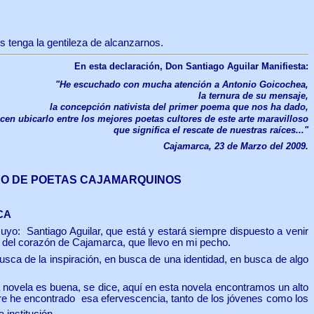
 tenga la gentileza de alcanzarnos.
En esta declaración, Don Santiago Aguilar Manifiesta:
"
He escuchado con mucha atención a Antonio Goicochea,
la ternura de su mensaje,
la concepción nativista del primer poema que nos ha dado,
en ubicarlo entre los mejores poetas cultores de este arte maravilloso
que significa el rescate de nuestras raíces
..."
Cajamarca, 23 de Marzo del 2009.
RO DE POETAS CAJAMARQUINOS
CA
o: Santiago Aguilar, que está y estará siempre dispuesto a venir
 del corazón de Cajamarca, que llevo en mi pecho.
sca de la inspiración, en busca de una identidad, en busca de algo
 novela es buena, se dice, aquí en esta novela encontramos un alto
re he encontrado esa efervescencia, tanto de los jóvenes como los
 institución.