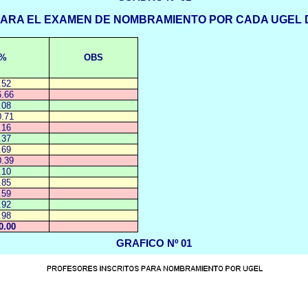
PARA EL EXAMEN DE NOMBRAMIENTO POR CADA UGEL 
%
OBS
.52
6.66
.08
0.71
.16
.37
.69
0.39
.10
.85
.59
.92
.98
0.00
GRAFICO Nº 01