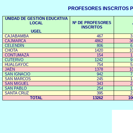
PROFESORES INSCRITOS 
UNIDAD DE GESTIÓN EDUCATIVA
Nº DE PROFESORES
LOCAL
INSCRITOS
UGEL
CAJABAMBA
467
3
CAJMARCA
4862
3
CELENDÍN
806
6
CHOTA
1420
1
CONTUMAZÁ
154
1
CUTERVO
1242
9
HUALGAYOC
754
5
JAÉN
1378
1
SAN IGNACIO
942
7
SAN MARCOS
245
1
SAN MIGUEL
343
2
SAN PABLO
254
1
SANTA CRUZ
395
2
TOTAL
13262
10