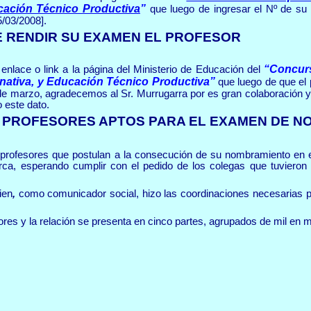
ucación Técnico Productiva
”
que luego de ingresar el Nº de su 
/03/2008].
E RENDIR SU EXAMEN EL PROFESOR
“Concurs
enlace o link a la página del Ministerio de Educación del
rnativa, y Educación Técnico Productiva”
que luego de que el 
 de marzo, agradecemos al Sr. Murrugarra por es gran colaboración 
 este dato.
 PROFESORES APTOS PARA EL EXAMEN DE 
s profesores que postulan a la consecución de su nombramiento en e
 esperando cumplir con el pedido de los colegas que tuvieron la
ien
,
como comunicador social, hizo las coordinaciones necesarias p
es y la relación se presenta en cinco partes, agrupados de mil en mil