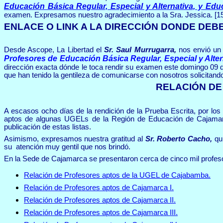
Educación Básica Regular, Especial y Alternativa, y Ed
examen. Expresamos nuestro agradecimiento a la Sra. Jessica. [15
ENLACE O LINK A LA DIRECCIÓN DONDE DEB
Desde Ascope, La Libertad el
Sr. Saul Murrugarra,
nos envió un 
Profesores de Educación Básica Regular, Especial y Alte
dirección exacta dónde le toca rendir su examen este domingo 09
que han tenido la gentileza de comunicarse con nosotros solicitando
RELACIÓN DE
A escasos ocho días de la rendición de la Prueba Escrita, por lo
aptos de algunas UGELs de la Región de Educación de Cajamarca,
publicación de estas listas.
Asimismo, expresamos nuestra gratitud al
Sr. Roberto Cacho,
qu
su atención muy gentil que nos brindó.
En la Sede de Cajamarca se presentaron cerca de cinco mil profesor
Relación de Profesores aptos de la UGEL de Cajabamba.
Relación de Profesores aptos de Cajamarca I.
Relación de Profesores aptos de Cajamarca II.
Relación de Profesores aptos de Cajamarca III.