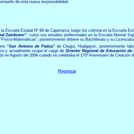
sempeño de esta nueva responsabilidad.
 la Escuela Estatal Nº 99 de Cajamarca, luego los culmina en la Escuela Es
ibal Zambrano”
, cursó sus estudios profesionales en la Escuela Normal Sup
 “Físico-Matemáticas”, posteriormente obtiene su Bachillerato y su Licencia
ixto
“San Antonio de Padua”
de Chugur, Hualgayoc, posteriormente lab
ca y actualmente ocupa el cargo de
Director Regional de Educación de
ido en Agosto del 2006 cuando se celebraba el 175º Aniversario
de Creación 
Regresar