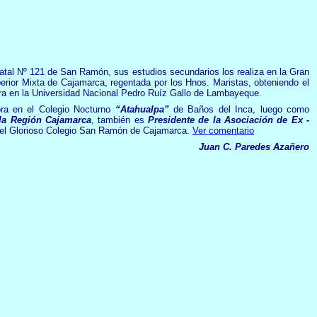
tatal Nº 121 de San Ramón, sus estudios secundarios los realiza en la Gran
erior Mixta de Cajamarca, regentada por los Hnos. Maristas, obteniendo el
tura en la Universidad Nacional Pedro Ruíz Gallo de Lambayeque.
ora en el Colegio Nocturno
“Atahualpa”
de Baños del Inca, luego como
 la Región Cajamarca
, también es
Presidente de la Asociación de Ex -
del Glorioso Colegio San Ramón de Cajamarca.
Ver comentario
Juan C. Paredes Azañero